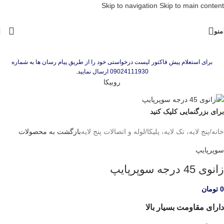
Skip to navigation
Skip to main content
منو
برای استعلام پیش فاکتور لیست درخواستی خود را از طریق پیام رسان ها به شماره
09024111930 ارسال نمایید.
روبیکا
برای بزرگنمایی کلیک کنید
خانه
/
پنج لایه، تک لایه، پلیکا
/
لوله و اتصالات پنج لایه
بازگشت به محصولات
سوپرپایپ
زانوی 45 درجه سوپرپایپ
0
تومان
دارای مقاومت بسیار بالا