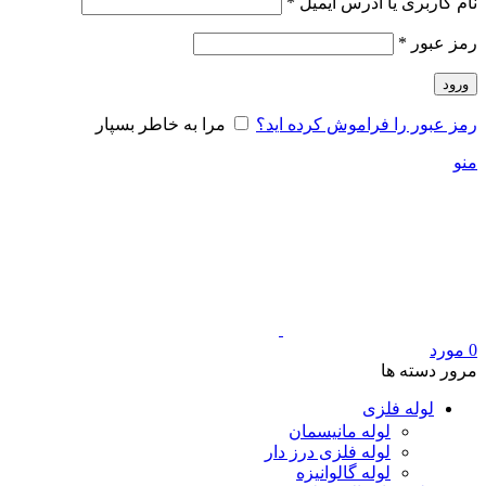
الزامی
نام کاربری یا آدرس ایمیل
*
الزامی
رمز عبور
*
ورود
رمز عبور را فراموش کرده اید؟
مرا به خاطر بسپار
منو
0
مورد
مرور دسته ها
لوله فلزی
لوله مانیسمان
لوله فلزی درز دار
لوله گالوانیزه