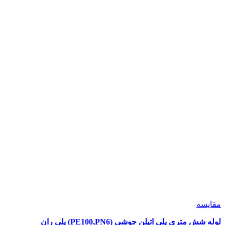
مقايسه
لوله شش متری پلی اتیلن جوشی (PE100,PN6) پلی ران