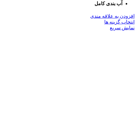
آب بندی کامل
افزودن به علاقه مندی
این
انتخاب گزینه ها
محصول
نمایش سریع
دارای
انواع
مختلفی
می
باشد.
گزینه
ها
ممکن
است
در
صفحه
محصول
انتخاب
شوند