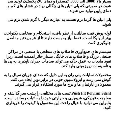
بسیار بالا (1000 الی 5000 اتمسفر) و دمای بالا، پلاستیک تولید می
شود. در صورتی که پلی اتیلن های چگالی زیاد در فشار های کم و
دمای پایین تولید می شوند.
پلی اتیلن ها گرما نرم هستند به عبارت دیگر با گرم شدن نرم می
شوند.
لوله پوش فیت سایلنت از نظر بافت، استحکام و ضخامت یکنواخت
بهتر از پلیکا است. فقط نیاز به بست دارند تا از فروریختن مفاصل
جلوگیری کنند.
سیستم های جمع‌آوری فاضلاب های سطحی یا صنعتی در مراکز
صنعتی بزرگ و فاضلاب های خانگی بسیار حائز اهمیت است. زیرا
نفوذ مایعات به عمق خاک می تواند صدمات جبران ناپذیری به پی ها
و تاسیسات زیرزمینی وارد کند.
محصولات سایلنت پلی ران به این دلیل که صدای جریان سیال را به
گوش نمی رسد و ایزولاسیون خوبی در برابر نویز ایجاد می کند.
معمولا در آپارتمان ها و برج ها مورد استفاده قرار می گیرند.
Push Fit Polyran Silent تست های مختلفی را پشت سر گذاشته و
مقاومت فیزیکی، شیمیایی و حرارتی خود را به اثبات رسانده است.
بنابراین می توانید با خیال راحت این محصول با کیفیت را خریداری
کنید.