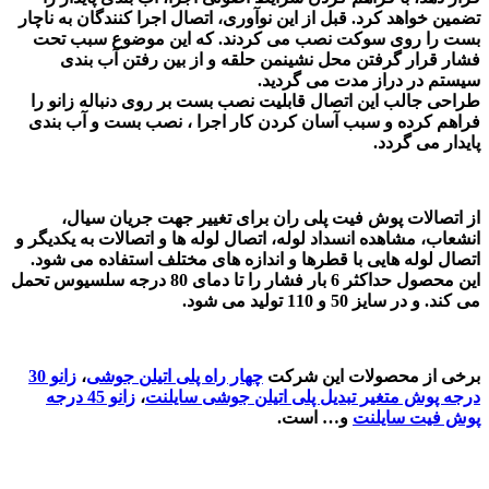
تضمین خواهد کرد. قبل از این نوآوری، اتصال اجرا کنندگان به ناچار
بست را روی سوکت نصب می کردند. که این موضوع سبب تحت
فشار قرار گرفتن محل نشینمن حلقه و از بین رفتن آب بندی
سیستم در دراز مدت می گردید.
طراحی جالب این اتصال قابلیت نصب بست بر روی دنباله زانو را
فراهم کرده و سبب آسان کردن کار اجرا ، نصب بست و آب بندی
پایدار می گردد.
از اتصالات پوش فیت پلی ران برای تغییر جهت جریان سیال،
انشعاب، مشاهده انسداد لوله، اتصال لوله ها و اتصالات به یکدیگر و
اتصال لوله هایی با قطرها و اندازه های مختلف استفاده می شود.
این محصول حداکثر 6 بار فشار را تا دمای 80 درجه سلسیوس تحمل
می کند. و در سایز 50 و 110 تولید می شود.
برخی از محصولات این شرکت
چهار راه پلی اتیلن جوشی
،
زانو 30
درجه پوش متغیر تبدیل پلی اتیلن جوشی سایلنت
،
زانو 45 درجه
پوش فیت سایلنت
و… است.