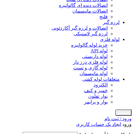
اتصالات دنده ای گالوانیزه
اتصالات مانیسمان
فلنج
لرزه گیر
اتصالات و لرزه گیر آکاردئونی
لرزه گیر لاستیکی
لوله فلزی
خرید لوله گالوانیزه
لوله API
لوله داربستی
لوله فلزی درز دار
لوله گازی و تست
لوله مانیسمان
متعلقات لوله کشی
الکترود
خمیر و کنف
نوار تفلون
نوار و پرایمر
جستجو
ورود / ثبت نام
ورود
ایجاد یک حساب کاربری