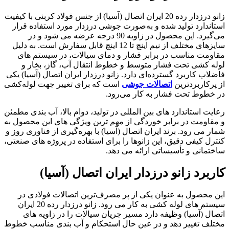
زانو درزدار رده 20 ایران اتصال (آسیا) از جنس فولاد کربنی با کیفیت
استاندارد تولید شده و به‌صورت جوشی درزدار مورد استفاده قرار
می‌گیرد. این محصول در زاویه 90 درجه عرضه می ‌شود و در
سایزهای مختلف از نیم اینچ تا 12 اینچ قابل سفارش است. به دلیل
مقاومت مناسب در برابر فشار و دمای سیالات، در سیستم‌ های
لوله ‌کشی تحت فشار متوسط و خطوط انتقال آب، گاز، بخار و
فاضلاب کاربرد گسترده‌ای دارد. زانو درزدار ایران اتصال (آسیا) یکی
از پرکاربردترین
اتصالات جوشی
است که برای تغییر جهت لوله‌کشی
در خطوط تحت فشار به کار می‌رود.
رعایت استاندارد های بین‌ المللی در تولید، دوام بالا، آب‌ بندی مطمئن
و مقاومت در برابر خوردگی از مهم ‌ترین ویژگی‌ های این محصول به
شمار می‌ رود. برند ایران اتصال (آسیا) با بهره‌گیری از فناوری روز و
کنترل کیفی دقیق، این زانوها را برای استفاده در پروژه‌ های صنعتی،
ساختمانی و تأسیساتی ارائه می‌ دهد.
کاربرد زانو درزدار ایران اتصال (آسیا)
این محصول به ‌عنوان یکی از پر مصرف‌ترین اتصالات فولادی در
سیستم ‌های لوله‌ کشی به کار می ‌رود. زانو درزدار رده 20 ایران
اتصال (آسیا) وظیفه دارد مسیر جریان سیالات را در زاویه‌ های
مختلف تغییر دهد و در عین حال استحکام و آب ‌بندی مناسب خطوط