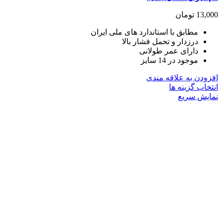
13,000
تومان
مطابق با استاندارد های ملی ایران
درزدار و تحمل فشار بالا
دارای عمر طولانی
موجود در 14 سایز
افزودن به علاقه مندی
این
انتخاب گزینه ها
محصول
نمایش سریع
دارای
انواع
مختلفی
می
باشد.
گزینه
ها
ممکن
است
در
صفحه
محصول
انتخاب