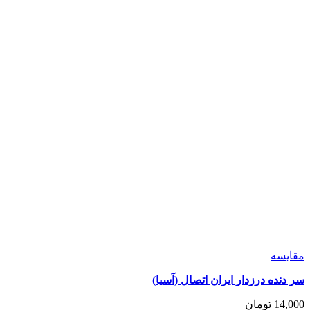
شوند
مقايسه
سر دنده درزدار ایران اتصال (آسیا)
14,000
تومان