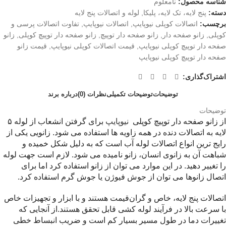
شناسه محصول:
نامعلوم
دسته:
پنج لایه، تک لایه، پلیکا
,
لوله و اتصالات پنج لایه
برچسب:
اتصالات کوپلی نیوپایپ
,
اتصالات نیوپایپ
,
تفاوت اتصالات پرسی و
کوپلی
,
زانو صفحه دار
,
زانو صفحه دار توپیچ
,
زانو صفحه دار توپیچ کوپلی
,
زانو
صفحه دار توپیچ کوپلی نیوپایپ
,
قیمت اتصالات کوپلی نیوپایپ
,
قیمت زانو
صفحه دار توپیچ کوپلی نیوپایپ
اشتراک‌گذاری:
توضیحات
توضیحات تکمیلی
نظرات (0)
درباره برند
توضیحات
از زانو صفحه دار توپیچ کوپلی
نیوپایپ
برای گرفتن انشعاب از لوله ۵
لایه به اتصالات دنده در همه زاویه ها استفاده می شود.
زانویی یکی از
رایج ترین انواع اتصالات لوله آب است که به دلیل شکل خمیده و
شباهت آن به زانوی انسان، زانو نامیده می شود. لازم است جهت لوله
را تغییر دهید. در این موارد می توان از زانو استفاده کرد اما برای
اتصال زانوها می توان از جوش فیوژن یا جوش گرم استفاده کرد.
اتصالات پنج لایه، خاص و گران‌قیمت هستند و با ابزار و تجهیزات خاص
با سرعت بالا در فرآیند لوله کشی قابل تحقق هستند.از آنجایی که
تغییرات دما در طول مسیر بسیار کم است و ضریب انبساط خطی