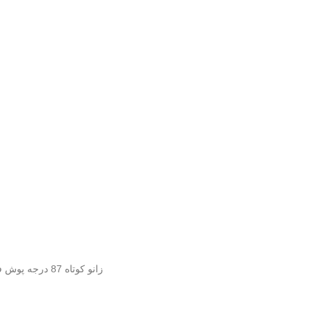
زانو کوتاه 87 درجه پوش فیت پروتکت پلی ران