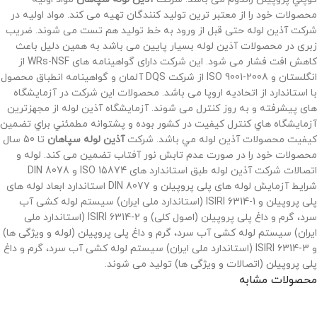
محصولات خود را از معتبر ترین تولید کنندگان تهیه می کند. مواد اولیه در
شرکت آذین لوله حتی قبل از ورود به خط تولید هم تست می شوند. ضریب
زبری در محصولات آذین لوله بسیار پایین می باشد به همین دلیل باعث
کاهش افت فشار می شود. این شرکت دارای گواهینامه های WRs-NSF از
انگلستان و ISO 9001-2008 از شرکت DQS آلمان و گواهینامه انطباق محصول
با استاندارد از اتحادیه اروپا می باشد. محصولات این شرکت در آزمایشگاه
های پیشرفته و به روز کنترل می شوند. آزمایشگاه آذین لوله از مجهزترين
آزمايشگاه هاي كنترل كيفيت در كشور بوده و پشتوانه مطمئني براي تضمين
كيفيت محصولات آذين لوله مي باشد. شرکت
آذین لوله سپاهان
تا 50 سال
محصولات خود را در صورت عدم تابش نور آفتاب تضمین می کند. لوله و
اتصالات شرکت آذین لوله طبق استاندارد های ISO 15874 و DIN 8078
شرایط آزمایش لوله های پلی پروپیلن و DIN 8077 استاندارد ابعاد لوله های
پلی پروپیلن و ISIRI 6314-1 (استاندارد ملی ایران) سیستم لوله کشی آب
سرد، گرم و داغ پلی پروپیلن (اصول کلی) و ISIRI 6314-2 (استاندارد ملی
ایران) سیستم لوله کشی آب سرد، گرم و داغ پلی پروپیلن (لوله و ویژگی ها)
و ISIRI 6314-3 (استاندارد ملی ایران) سیستم لوله کشی آب سرد، گرم و داغ
پلی پروپیلن (اتصالات و ویژگی ها) تولید می شوند.
محصولات مشابه