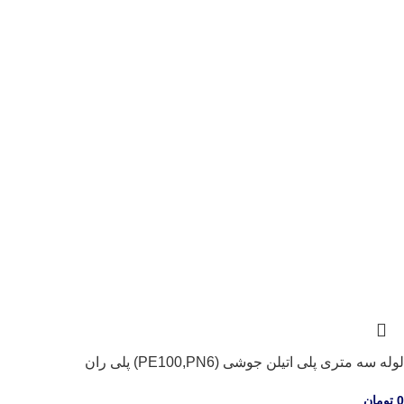
لوله سه متری پلی اتیلن جوشی (PE100,PN6) پلی ران
0
تومان