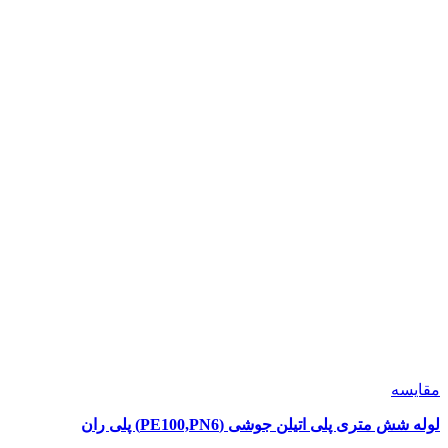
مقايسه
لوله شش متری پلی اتیلن جوشی (PE100,PN6) پلی ران