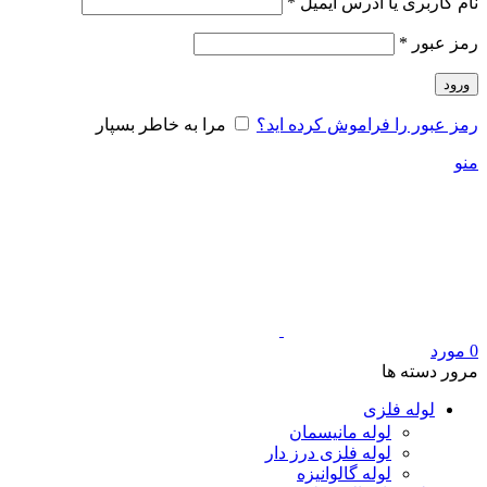
الزامی
نام کاربری یا آدرس ایمیل
*
الزامی
رمز عبور
*
ورود
رمز عبور را فراموش کرده اید؟
مرا به خاطر بسپار
منو
0
مورد
مرور دسته ها
لوله فلزی
لوله مانیسمان
لوله فلزی درز دار
لوله گالوانیزه