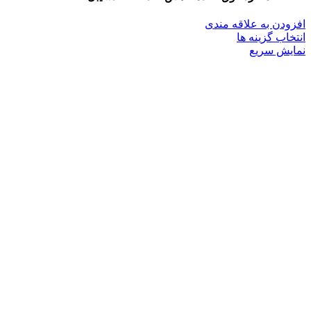
افزودن به علاقه مندی
این
انتخاب گزینه ها
محصول
نمایش سریع
دارای
انواع
مختلفی
می
باشد.
گزینه
ها
ممکن
است
در
صفحه
محصول
انتخاب
شوند