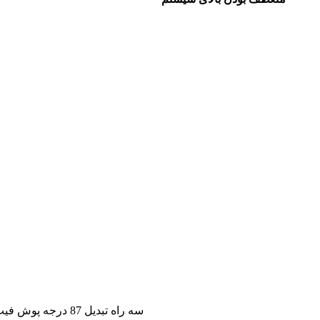
سه راه تبدیل 87 درجه پوش فیت پروتکت پلی ران