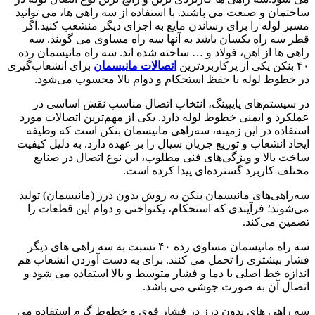
ساختمان و صنعت می باشند. با استفاده از سه راهی ها، می توانید
مسیر لوله را برای رساندن مایع به اجزای دیگر منشعب کنید.اگر
قطر سه راه یکسان باشد به آنها سه راه مساوی می گویند. سه
راهی ها از آهن، فولاد و … ساخته شده اند. سه راه مانیسمان رده
۴۰ بنکن یکی از پرکاربردترین
اتصالات مانیسمان
برای انشعاب‌گیری
در خطوط لوله با حفظ استحکام و دوام بالا محسوب می‌شود.
در سیستم‌های پایپینگ، انتخاب اتصال مناسب نقش اساسی در
عملکرد و ایمنی خطوط لوله دارد. یکی از مهم‌ترین اتصالات مورد
استفاده در این زمینه، سه‌راهی مانیسمان بنکن است که وظیفه
ایجاد انشعاب و توزیع جریان سیال را بر عهده دارد. به دلیل کیفیت
ساخت بالا و ویژگی‌های فنی مطلوب، این نوع اتصال در صنایع
مختلف کاربرد گسترده‌ای پیدا کرده است.
سه‌راهی‌های مانیسمان بنکن به روش بدون درز (مانیسمان) تولید
می‌شوند؛ فرآیندی که استحکام، یکنواختی و دوام این قطعات را
تضمین می‌کند.
سه راه مانیسمان مساوی رده ۴۰ نسبت به سه راهی های دیگر
فشار بیشتری را تحمل می کنند. برای به دست آوردن انشعاب هم
اندازه خط اصلی با دما و فشار متوسط و بالا استفاده می شود و
اتصال آن به صورت جوشی می باشد.
سه راهی های بدون درز در فشار قوی و خطوط گرم استفاده می