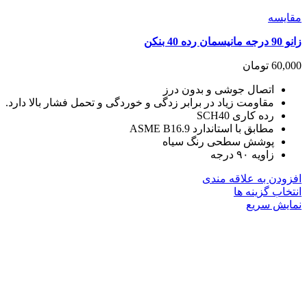
مقايسه
زانو 90 درجه مانیسمان رده 40 بنکن
60,000
تومان
اتصال جوشی و بدون درز
مقاومت زیاد در برابر زدگی و خوردگی و تحمل فشار بالا دارد.
رده کاری SCH40
مطابق با استاندارد ASME B16.9
پوشش سطحی رنگ سیاه
زاویه ۹۰ درجه
افزودن به علاقه مندی
این
انتخاب گزینه ها
محصول
نمایش سریع
دارای
انواع
مختلفی
می
باشد.
گزینه
ها