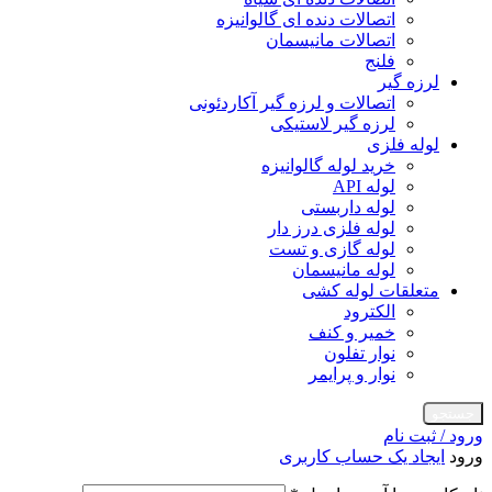
اتصالات دنده ای گالوانیزه
اتصالات مانیسمان
فلنج
لرزه گیر
اتصالات و لرزه گیر آکاردئونی
لرزه گیر لاستیکی
لوله فلزی
خرید لوله گالوانیزه
لوله API
لوله داربستی
لوله فلزی درز دار
لوله گازی و تست
لوله مانیسمان
متعلقات لوله کشی
الکترود
خمیر و کنف
نوار تفلون
نوار و پرایمر
جستجو
ورود / ثبت نام
ورود
ایجاد یک حساب کاربری