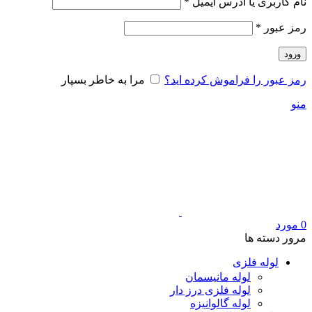
الزامی
نام کاربری یا آدرس ایمیل
*
الزامی
رمز عبور
*
ورود
رمز عبور را فراموش کرده اید؟
مرا به خاطر بسپار
منو
0
مورد
مرور دسته ها
لوله فلزی
لوله مانیسمان
لوله فلزی درز دار
لوله گالوانیزه