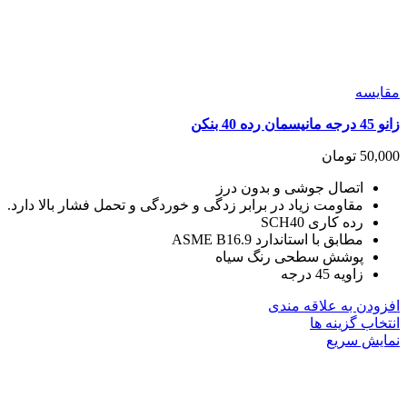
مقايسه
زانو 45 درجه مانیسمان رده 40 بنکن
50,000
تومان
اتصال جوشی و بدون درز
مقاومت زیاد در برابر زدگی و خوردگی و تحمل فشار بالا دارد.
رده کاری SCH40
مطابق با استاندارد ASME B16.9
پوشش سطحی رنگ سیاه
زاویه 45 درجه
افزودن به علاقه مندی
این
انتخاب گزینه ها
محصول
نمایش سریع
دارای
انواع
مختلفی