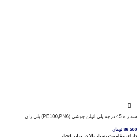
سه راه 45 درجه پلی اتیلن جوشی (PE100,PN6) پلی ران
86,500
تومان
دارای مقاومت بسیار بالا در برابر فشار