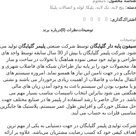
شناسه محصول:
نامعلوم
دسته:
پنج لایه، تک لایه، پلیکا
,
لوله و اتصالات پلیکا
اشتراک‌گذاری:
توضیحات
نظرات (0)
درباره برند
توضیحات
سیفون پایه دار گلپایگان
توسط شرکت صنعتی
پلیمر گلپایگان
تولید می
شود. شرکت پلیمر گلپایگان با بیش از 30 سال سابقه توسط واحد های
طراحی و تولید خود سعی نموده هماهنگ با تحولات در ساخت و ساز
ها، محصولات خود را بر پایه نیاز طراحان شبکه های فاضلاب شهری و
خانگی و در جهت تامین این نیاز ها همسو نماید. امروزه سیستم های
انتقال مایعات و فاضلاب از اهمیت زیادی برخوردار می باشند و نشتی
و یا معیوب بودن این سیستم باعث به وجود آمدن زیان های مالی
هنگفتی می شود بنابراین انتخاب تاسیسات مناسب بسیار مهم می
باشد. در حال حاضر با رشد استفاده از پلیمر ها در صنایع مختلف جهت
حل مشکل خوردگی و افزایش ظول عمر سیستم، پلاستیک ها جایگزین
مناسبی فلزات به حساب می آیند.
شرکت تولیدی پلیمر گلپایگان در جهت دستیابی به یکی از مهم ترین
اهداف کیفی خود که کسب رضایت مشتریان می‌باشد. علاوه بر ارائه