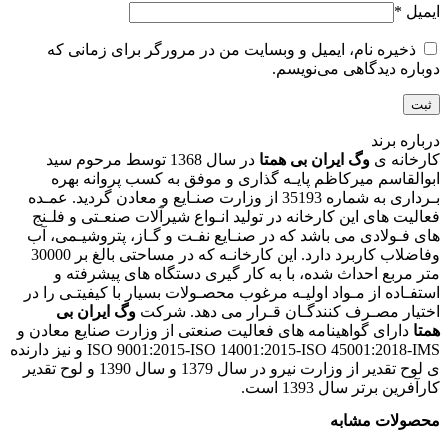
ایمیل
*
ذخیره نام، ایمیل و وبسایت من در مرورگر برای زمانی که
دوباره دیدگاهی می‌نویسم.
درباره برند
کارخانه ی
وگ ایران بی همتا
در سال 1368 توسط مرحوم سید
ابوالقاسم میرکاظم پایـه گذاری و موفق به کسب پروانه بهره
بـرداری به شماره 35193 از وزارت صنـایع و معادن گردید. عمـده
فعالیت های این کارخانه در تولید انـواع شیرآلات صنعـتی و فلـنج
های فـولادی می باشد که در صنـایع نفـت و گـاز، پتروشیـمی، آب
وفاضلاب کاربرد دارد. این کارخانـه که در مساحتی بالغ بر 30000
متر مربع احداث شده، با به کار گیری دستگاه های پیشرفته و
استفـاده از مـواد اولیـه مرغوب محصـولات بسیار با کیفیتـی را در
اختیار مصـرف کنندگـان قـرار می دهد. شرکت
وگ ایران بی
همتا
دارای گواهینامه های فعالیت صنعتی از وزارت صنایع معادن و
ISO 9001:2015-ISO 14001:2015-ISO 45001:2018-IMS و نیز دارنده
ی لوح تقدیر از وزارت نیرو در سال 1379 و سال 1390 و لوح تقدیر
کارآفرین برتر سال 1393 است.
محصولات مشابه