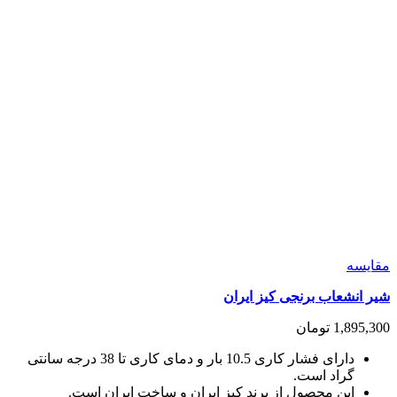
ممکن
است
در
صفحه
محصول
انتخاب
شوند
مقايسه
شیر انشعاب برنجی کیز ایران
1,895,300
تومان
دارای فشار کاری 10.5 بار و دمای کاری تا 38 درجه سانتی
گراد است.
این محصول از برند کیز ایران و ساخت ایران است.