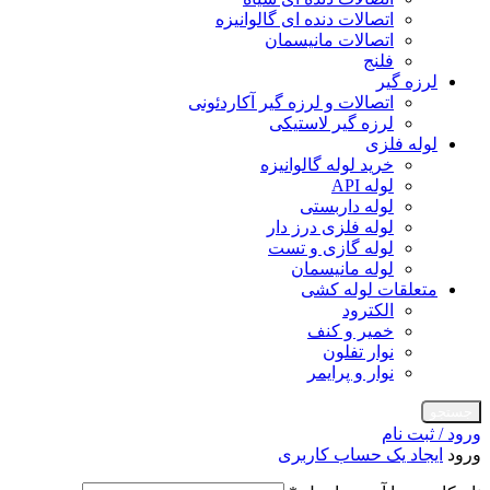
اتصالات دنده ای گالوانیزه
اتصالات مانیسمان
فلنج
لرزه گیر
اتصالات و لرزه گیر آکاردئونی
لرزه گیر لاستیکی
لوله فلزی
خرید لوله گالوانیزه
لوله API
لوله داربستی
لوله فلزی درز دار
لوله گازی و تست
لوله مانیسمان
متعلقات لوله کشی
الکترود
خمیر و کنف
نوار تفلون
نوار و پرایمر
جستجو
ورود / ثبت نام
ورود
ایجاد یک حساب کاربری