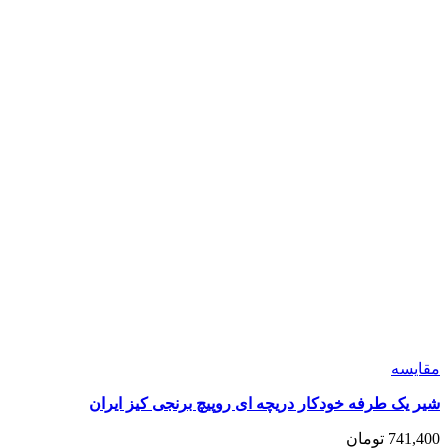
می
باشد.
گزینه
ها
ممکن
است
در
صفحه
محصول
انتخاب
شوند
مقايسه
شیر یک طرفه خودکار دریچه ای روپیچ برنجی کیز ایران
741,400
تومان