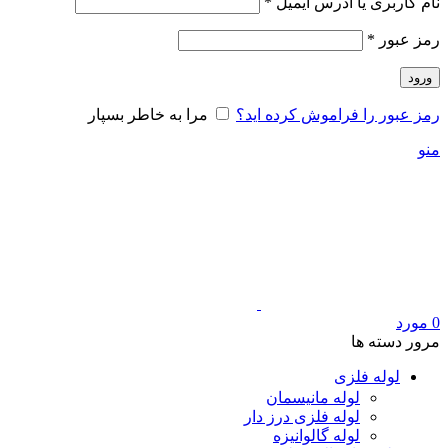
الزامی
نام کاربری یا آدرس ایمیل
*
الزامی
رمز عبور
*
ورود
رمز عبور را فراموش کرده اید؟
مرا به خاطر بسپار
منو
0
مورد
مرور دسته ها
لوله فلزی
لوله مانیسمان
لوله فلزی درز دار
لوله گالوانیزه