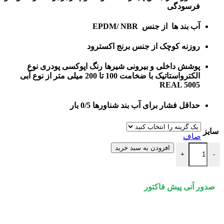
فرسودگی
آب بند ها از جنس EPDM/ NBR
روزنه کوچک از جنس برنج اکسترود
پوشش داخلی و بیرونی شیرها رنگ اپوکسی پودری نوع
الکترواستاتیک با ضخامت 100 تا 200 میلی متر از نوع آبی
REAL 5005
حداقل فشار برای آب بند شناورها 0/5 بار
سایز
صاف
شیر تخلیه هوا تک روزنه کوچک PN16 وگ ایران بی همتا عدد
افزودن به سبد خرید
+
-
صدور آنی پیش فاکتور