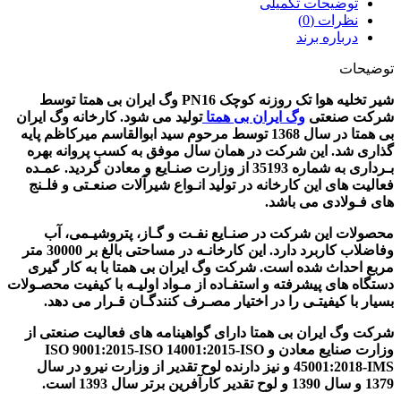
توضیحات تکمیلی
نظرات (0)
درباره برند
توضیحات
شیر تخلیه هوا تک روزنه کوچک PN16 وگ ایران بی همتا توسط
شرکت صنعتی
وگ ایران بی همتا
تولید می شود. کارخانه وگ ایران
بی همتا در سال 1368 توسط مرحوم سید ابوالقاسم میرکاظم پایه
گذاری شد. این شرکت در همان سال موفق به کسب پروانه بهره
بـرداری به شماره 35193 از وزارت صنـایع و معادن گردید. عمـده
فعالیت های این کارخانه در تولید انـواع شیرآلات صنعـتی و فلـنج
های فـولادی می باشد.
محصولات این شرکت در صنـایع نفـت و گـاز، پتروشیـمی، آب
وفاضلاب کاربرد دارد. این کارخانـه در مساحتی بالغ بر 30000 متر
مربع احداث شده است. شرکت وگ ایران بی همتا با به کار گیری
دستگاه های پیشرفته و استفـاده از مـواد اولیـه با کیفیت محصـولات
بسیار با کیفیتـی را در اختیار مصـرف کنندگـان قـرار می دهد.
شرکت وگ ایران بی همتا دارای گواهینامه های فعالیت صنعتی از
وزارت صنایع معادن و ISO 9001:2015-ISO 14001:2015-ISO
45001:2018-IMS و نیز دارنده لوح تقدیر از وزارت نیرو در سال
1379 و سال 1390 و لوح تقدیر کارآفرین برتر سال 1393 است.