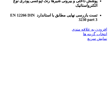
پوشش داخلی و بیرونی شیرها رنگ اپوکسی پودری نوع
الکترواستاتیک
تست بازرسی نهایی مطابق با استاندارد EN 12266 DIN
3230 part 3
افزودن به علاقه مندی
این
انتخاب گزینه ها
محصول
نمایش سریع
دارای
انواع
مختلفی
می
باشد.
گزینه
ها
ممکن
است
در
صفحه
محصول
انتخاب
شوند