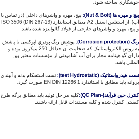
جوشکاري ساخته شود.
پیچ و مهره ها (Nut & Bolt):
پیچ، مهره و واشرهاي داخلی (در تماس با
آب). از استنلس استیل A2 مطابق استاندارد (13-267 DIN) ISO 3506
و پیچ، مهره و واشرهاي خارجی از فولاد گالوانیزه شده باشد.
رنگ (Corrosion protection):
پوشش رنگ پودري اپوکسی با پاشش
به روش الکترواستاتیک که ضخامت آن حداقل 250 میکرون بوده و
دارای گواهینامه مجاز براي آب آشامیدنی از مؤسسات معتبر بین
المللی باشد.
تست هیدرواستاتیک (test Hydrostatic):
تست استحکام بدنه و آببندي
پروانه باید مطابق با استاندارد 1 12266 EN DIN صورت گیرد.
کنترل حین فرآیند(-QC
Plan
):
کلیه مراحل تولید باید مطابق برگه طرح
کیفیتی کنترل شده و کلیه مستندات قابل ارائه باشند.