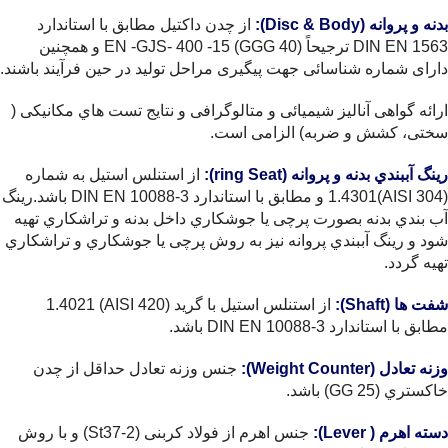
بدنه و پروانه (Disc & Body):
از چدن داکتیل مطابق با استاندارد
1563 DIN EN ترجیحاً (40 GGG) EN -GJS- 400 -15 و همچنین
دارای شماره شناسائی جهت پیگیری مراحل تولید در حین فرآیند باشند.
ارائه گواهی آنالیز شیمیائی و متالوگرافی و نتایج تست هاي مکانیکی (
سختی، کشش و ضربه) الزامی است.
رینگ آببندي بدنه و پروانه (ring Seat):
از استنلس استیل به شماره
(304 AISI)1.4301 و مطابق با استاندارد 3-10088 DIN EN باشد.رینگ
آب بندي بدنه بصورت پرچی یا جوشکاري داخل بدنه و تراشکاري تهیه
شود و رینگ آببندي پروانه نیز به روش پرچی یا جوشکاري و تراشکاري
تهیه گردد.
شفت ها (Shaft):
از استنلس استیل با گرید (420 AISI) 1.4021
مطابق با استاندارد 3-10088 DIN EN باشد.
وزنه تعادل (Weight Counter):
جنس وزنه تعادل حداقل از چدن
خاکستري (GG 25) باشد.
دسته اهرم ( Lever):
جنس اهرم از فولاد کربنی (St37-2) و با روش