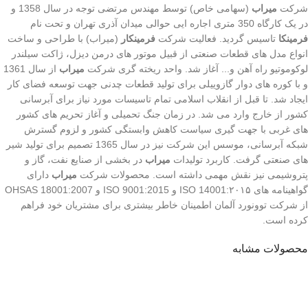
شرکت
میراب
(سهامی خاص) توسط مهندس مرتضی توجه در سال 1358 و
در یک کارگاه 350 متری اجاره ایی حوالی میدان آذری تهران و تحت نام
فرمینکا
تاسیس گردید. فعالیت شرکت
فرمینکار
(میراب) با طراحی و ساخت
انواع مدل های قطعات صنعتی از قبیل موتور های درمن دیزل، ژاکت سیلندر
لوکوموتیو راه آهن و... آغاز شد. واحد ریخته گری شرکت
میراب
از سال 1361
و با کوره های دوار گازوییلی برای تولید قطعات چدنی جهت توسعه فضای کار
ایجاد شد. تا قبل از انقلاب اسلامی تمام تاسیسات مورد نیاز برای آبرسانی
کشور از خارج وارد می شد. در زمان جنگ تحمیلی و آغاز تحریم های کشور
های غربی با جهت گیری سیاست کاهش وابستگی کشور و لزوم گسترش
شبکه آبرسانی، موسس این شرکت نیز در سال 1365 تصمیم برای تولید شیر
های صنعتی گرفت. کاربرد تولیدات
میراب
در بخشی از صنایع نفت، گاز و
پتروشیمی نیز نقش مهمی داشته است. محصولات شرکت
میراب
دارای
گواهینامه های ۲۰۱۵:ISO 14001 و ISO 9001:2015 و OHSAS 18001:2007
از شرکت توونورد آلمان اطمینان خاطر بیشتری برای مشتریان خود فراهم
کرده است.
محصولات مشابه