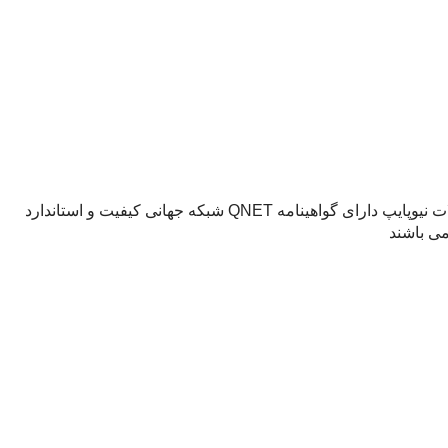
نیوپایپ با بیش از دو دهه فعالیت در زمینه لوله و اتصالات فلزی امروز از بزرگترین تولید کننده های لوله های 5 لایه محسوب می شود.محصولات نیوپایپ دارای گواهینامه QNET شبکه جهانی کیفیت و استاندارد