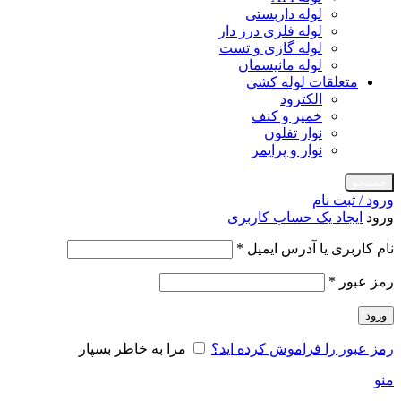
لوله داربستی
لوله فلزی درز دار
لوله گازی و تست
لوله مانیسمان
متعلقات لوله کشی
الکترود
خمیر و کنف
نوار تفلون
نوار و پرایمر
جستجو
ورود / ثبت نام
ورود
ایجاد یک حساب کاربری
الزامی
نام کاربری یا آدرس ایمیل
*
الزامی
رمز عبور
*
ورود
رمز عبور را فراموش کرده اید؟
مرا به خاطر بسپار
منو