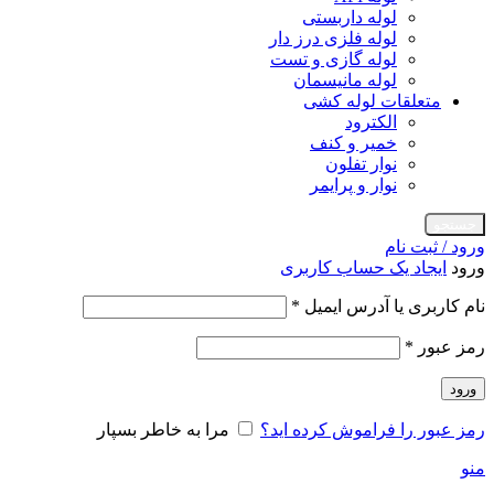
لوله داربستی
لوله فلزی درز دار
لوله گازی و تست
لوله مانیسمان
متعلقات لوله کشی
الکترود
خمیر و کنف
نوار تفلون
نوار و پرایمر
جستجو
ورود / ثبت نام
ورود
ایجاد یک حساب کاربری
الزامی
نام کاربری یا آدرس ایمیل
*
الزامی
رمز عبور
*
ورود
رمز عبور را فراموش کرده اید؟
مرا به خاطر بسپار
منو