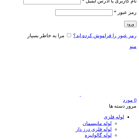
الزامی
نام کاربری یا آدرس ایمیل
*
الزامی
رمز عبور
*
ورود
رمز عبور را فراموش کرده اید؟
مرا به خاطر بسپار
منو
0
مورد
مرور دسته ها
لوله فلزی
لوله مانیسمان
لوله فلزی درز دار
لوله گالوانیزه