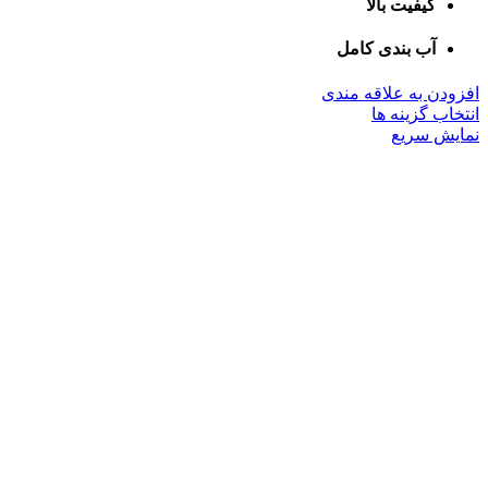
کیفیت بالا
آب بندی کامل
افزودن به علاقه مندی
این
انتخاب گزینه ها
محصول
نمایش سریع
دارای
انواع
مختلفی
می
باشد.
گزینه
ها
ممکن
است
در
صفحه
محصول
انتخاب
شوند