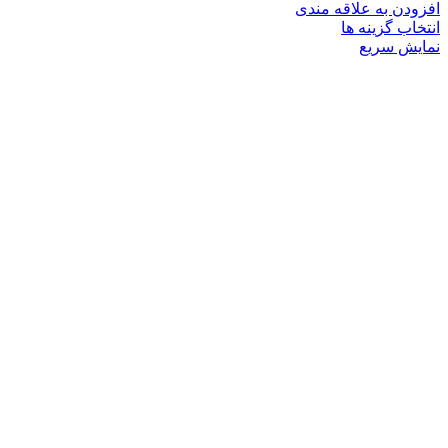
افزودن به علاقه مندی
این
انتخاب گزینه ها
محصول
نمایش سریع
دارای
انواع
مختلفی
می
باشد.
گزینه
ها
ممکن
است
در
صفحه
محصول
انتخاب
شوند