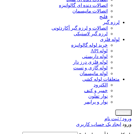
اتصالات دنده ای گالوانیزه
اتصالات مانیسمان
فلنج
لرزه گیر
اتصالات و لرزه گیر آکاردئونی
لرزه گیر لاستیکی
لوله فلزی
خرید لوله گالوانیزه
لوله API
لوله داربستی
لوله فلزی درز دار
لوله گازی و تست
لوله مانیسمان
متعلقات لوله کشی
الکترود
خمیر و کنف
نوار تفلون
نوار و پرایمر
جستجو
ورود / ثبت نام
ورود
ایجاد یک حساب کاربری