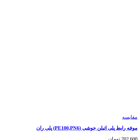
شوند
مقايسه
موفه رابط پلی اتیلن جوشی (PE100,PN6) پلی ران
202,600
تومان