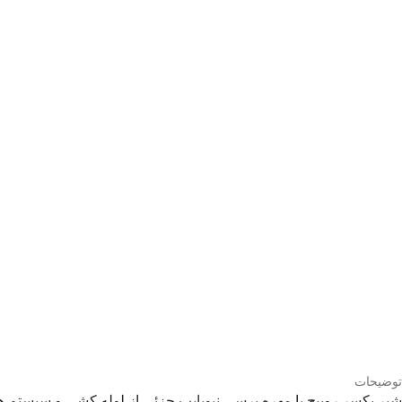
توضیحات
شیر یکسر روپیچ با مهره پرسی
نیوپایپ
جزئی از لوله کشی و سیستم های 