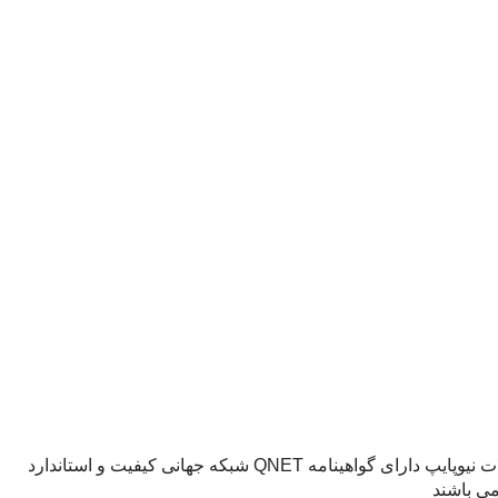
نیوپایپ با بیش از دو دهه فعالیت در زمینه لوله و اتصالات فلزی امروز از بزرگترین تولید کننده های لوله های 5 لایه محسوب می شود.محصولات نیوپایپ دارای گواهینامه QNET شبکه جهانی کیفیت و استاندارد