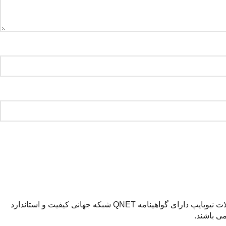
نیوپایپ با بیش از دو دهه فعالیت در زمینه لوله و اتصالات فلزی امروز از بزرگترین تولید کننده های لوله های 5 لایه محسوب می شود. محصولات نیوپایپ دارای گواهینامه QNET شبکه جهانی کیفیت و استاندارد