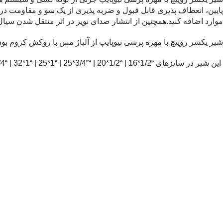
پایین، انعطاف پذیری قابل قبول و ضربه پذیری از یک سو و مقاومت در بر
موارد اضافه کنید.همچنین از انتشار صدای نویز در اثر منتقل شدن سیال 
شیر یکسر روپیچ با مهره پرسی نیوپایپ از آلیاژ مس با روکش کروم بوده
این شیر در سایزهای “1/2*16 | “1/2*20 | “”3/4*25 | “1*25 | “1*32 | “3/4*20 تولید می شود.