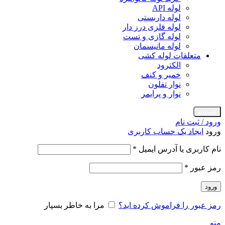
لوله API
لوله داربستی
لوله فلزی درز دار
لوله گازی و تست
لوله مانیسمان
متعلقات لوله کشی
الکترود
خمیر و کنف
نوار تفلون
نوار و پرایمر
جستجو
ورود / ثبت نام
ورود
ایجاد یک حساب کاربری
الزامی
نام کاربری یا آدرس ایمیل
*
الزامی
رمز عبور
*
ورود
رمز عبور را فراموش کرده اید؟
مرا به خاطر بسپار
منو