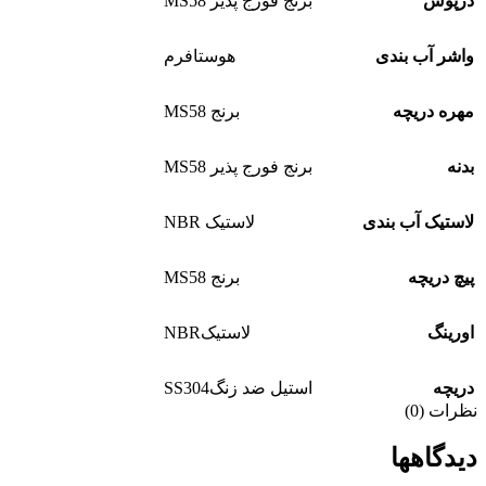
درپوش
برنج فورج پذیر MS58
واشر آب بندی
هوستافرم
مهره دریچه
برنج MS58
بدنه
برنج فورج پذیر MS58
لاستیک آب بندی
لاستیک NBR
پیچ دریچه
برنج MS58
اورینگ
لاستیکNBR
دریچه
استیل ضد زنگSS304
نظرات (0)
دیدگاهها