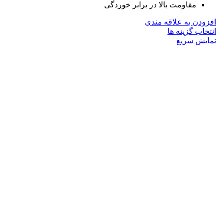
مقاومت بالا در برابر خوردگی
افزودن به علاقه مندی
این
انتخاب گزینه ها
محصول
نمایش سریع
دارای
انواع
مختلفی
می
باشد.
گزینه
ها
ممکن
است
در
صفحه
محصول
انتخاب
شوند