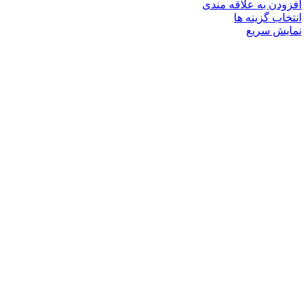
افزودن به علاقه مندی
این
انتخاب گزینه ها
محصول
نمایش سریع
دارای
انواع
مختلفی
می
باشد.
گزینه
ها
ممکن
است
در
صفحه
محصول
انتخاب
شوند