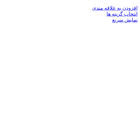
افزودن به علاقه مندی
این
انتخاب گزینه ها
محصول
نمایش سریع
دارای
انواع
مختلفی
می
باشد.
گزینه
ها
ممکن
است
در
صفحه
محصول
انتخاب
شوند