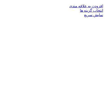
افزودن به علاقه مندی
این
انتخاب گزینه ها
محصول
نمایش سریع
دارای
انواع
مختلفی
می
باشد.
گزینه
ها
ممکن
است
در
صفحه
محصول
انتخاب
شوند