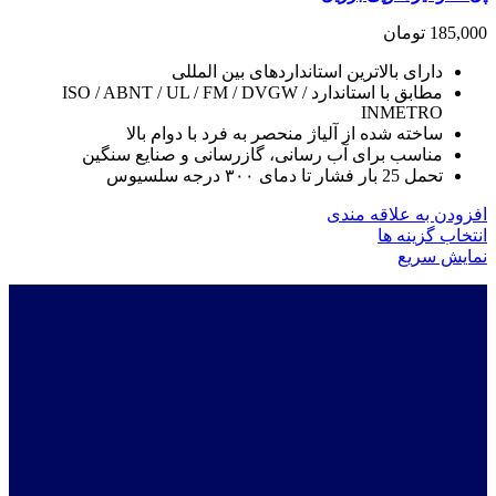
185,000
تومان
دارای بالاترین استانداردهای بین المللی
مطابق با استاندارد ISO / ABNT / UL / FM / DVGW /
INMETRO
ساخته شده از آلیاژ منحصر به فرد با دوام بالا
مناسب برای آب رسانی، گازرسانی و صنایع سنگین
تحمل 25 بار فشار تا دمای ۳۰۰ درجه سلسیوس
افزودن به علاقه مندی
این
انتخاب گزینه ها
محصول
نمایش سریع
دارای
انواع
مختلفی
می
باشد.
گزینه
ها
ممکن
است
در
صفحه