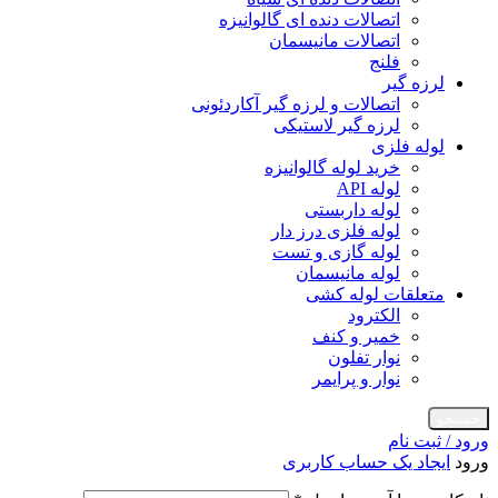
اتصالات دنده ای گالوانیزه
اتصالات مانیسمان
فلنج
لرزه گیر
اتصالات و لرزه گیر آکاردئونی
لرزه گیر لاستیکی
لوله فلزی
خرید لوله گالوانیزه
لوله API
لوله داربستی
لوله فلزی درز دار
لوله گازی و تست
لوله مانیسمان
متعلقات لوله کشی
الکترود
خمیر و کنف
نوار تفلون
نوار و پرایمر
جستجو
ورود / ثبت نام
ورود
ایجاد یک حساب کاربری