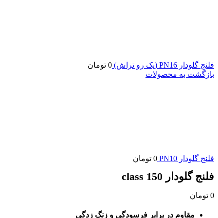
فلنج گلودار PN16 (یک رو تراش)
0
تومان
بازگشت به محصولات
فلنج گلودار PN10
0
تومان
فلنج گلودار class 150
0
تومان
مقاوم در برابر فرسودگی و زنگ زدگی