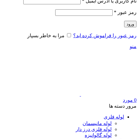
الزامی
نام کاربری یا آدرس ایمیل
*
الزامی
رمز عبور
*
ورود
رمز عبور را فراموش کرده اید؟
مرا به خاطر بسپار
منو
0
مورد
مرور دسته ها
لوله فلزی
لوله مانیسمان
لوله فلزی درز دار
لوله گالوانیزه