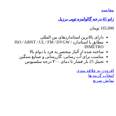
مقايسه
زانو 45 درجه گالوانیزه توپی برزیل
165,000
تومان
دارای بالاترین استانداردهای بین المللی
مطابق با استاندارد ISO / ABNT / UL / FM / DVGW /
INMETRO
ساخته شده از آلیاژ منحصر به فرد با دوام بالا
مناسب برای آب رسانی، گازرسانی و صنایع سنگین
تحمل 25 بار فشار تا دمای ۳۰۰ درجه سلسیوس
افزودن به علاقه مندی
این
انتخاب گزینه ها
محصول
نمایش سریع
دارای
انواع
مختلفی
می
باشد.
گزینه
ها