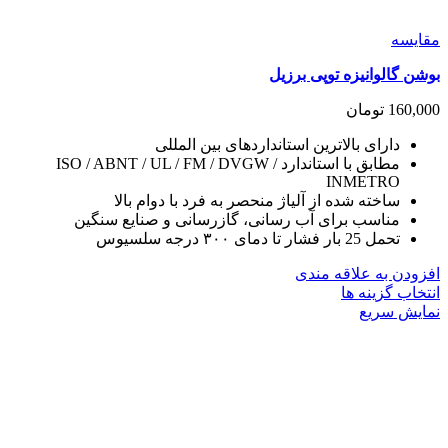
مقايسه
بوشن گالوانیزه توپی برزیل
160,000
تومان
دارای بالاترین استانداردهای بین المللی
مطابق با استاندارد ISO / ABNT / UL / FM / DVGW /
INMETRO
ساخته شده از آلیاژ منحصر به فرد با دوام بالا
مناسب برای آب رسانی، گازرسانی و صنایع سنگین
تحمل 25 بار فشار تا دمای ۳۰۰ درجه سلسیوس
افزودن به علاقه مندی
این
انتخاب گزینه ها
محصول
نمایش سریع
دارای
انواع
مختلفی
می
باشد.
گزینه
ها