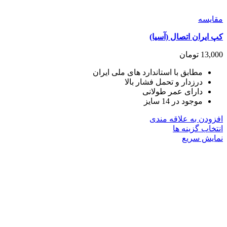
مقايسه
کپ ایران اتصال (آسیا)
13,000
تومان
مطابق با استاندارد های ملی ایران
درزدار و تحمل فشار بالا
دارای عمر طولانی
موجود در 14 سایز
افزودن به علاقه مندی
این
انتخاب گزینه ها
محصول
نمایش سریع
دارای
انواع
مختلفی
می
باشد.
گزینه
ها
ممکن
است