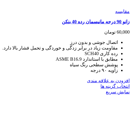
مقايسه
زانو 90 درجه مانیسمان رده 40 بنکن
60,000
تومان
اتصال جوشی و بدون درز
مقاومت زیاد در برابر زدگی و خوردگی و تحمل فشار بالا دارد.
رده کاری SCH40
مطابق با استاندارد ASME B16.9
پوشش سطحی رنگ سیاه
زاویه ۹۰ درجه
افزودن به علاقه مندی
این
انتخاب گزینه ها
محصول
نمایش سریع
دارای
انواع
مختلفی
می
باشد.
گزینه
ها