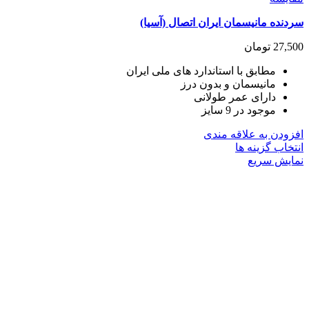
سردنده مانیسمان ایران اتصال (آسیا)
27,500
تومان
مطابق با استاندارد های ملی ایران
مانیسمان و بدون درز
دارای عمر طولانی
موجود در 9 سایز
افزودن به علاقه مندی
این
انتخاب گزینه ها
محصول
نمایش سریع
دارای
انواع
مختلفی
می
باشد.
گزینه
ها
ممکن
است
در
صفحه