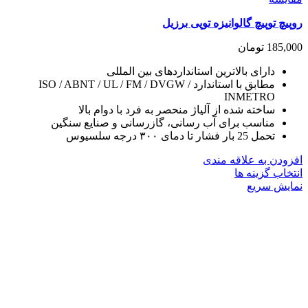
روپیچ توپیچ گالوانیزه توپی برزیل
185,000
تومان
دارای بالاترین استانداردهای بین المللی
مطابق با استاندارد ISO / ABNT / UL / FM / DVGW /
INMETRO
ساخته شده از آلیاژ منحصر به فرد با دوام بالا
مناسب برای آب رسانی، گازرسانی و صنایع سنگین
تحمل 25 بار فشار تا دمای ۳۰۰ درجه سلسیوس
افزودن به علاقه مندی
این
انتخاب گزینه ها
محصول
نمایش سریع
دارای
انواع
مختلفی
می
باشد.
گزینه
ها
ممکن
است