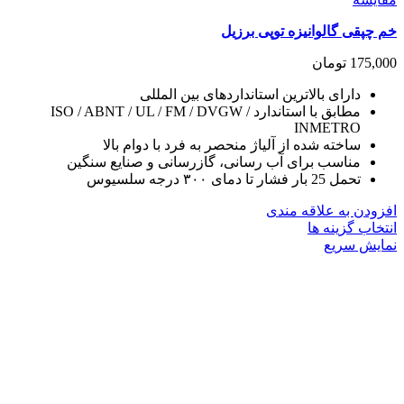
خم چپقی گالوانیزه توپی برزیل
175,000
تومان
دارای بالاترین استانداردهای بین المللی
مطابق با استاندارد ISO / ABNT / UL / FM / DVGW /
INMETRO
ساخته شده از آلیاژ منحصر به فرد با دوام بالا
مناسب برای آب رسانی، گازرسانی و صنایع سنگین
تحمل 25 بار فشار تا دمای ۳۰۰ درجه سلسیوس
افزودن به علاقه مندی
این
انتخاب گزینه ها
محصول
نمایش سریع
دارای
انواع
مختلفی
می
باشد.
گزینه
ها
ممکن
است