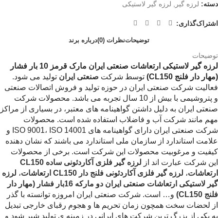
دسته:
لرزه گیر
,
لرزه گیر لاستیکی
اشتراک‌گذاری:
توضیحات
نظرات (0)
درباره برند
توضیحات
لرزه گیر لاستیکی ارتعاشات صنعتی ایران مارک قرمز 10 بار فشار
(مهار دار فلنج CL150)
توسط شرکت
صنعتی ایران
تولید می شود.
فعالیت شرکت صنعتی ایران در حوزه تولید و فروش اتصالات صنعتی
و پتروشیمی با بیش از 10 سال تجربه می باشد. محصولات شرکت
صنعتی ایران به دلیل داشتن گواهینامه های معتبر، در بسیاری از مراکز
مهم مانند شرکت آب و فاضلاب استفاده شده است. محصولات
شرکت صنعتی ایران دارای گواهینامه های ISO 9001، ISO 14001 و
علامت استاندارد از سازمان ملی استاندارد می باشند که نشان دهنده
کیفیت و مرغوبیت محصولات این شرکت است. برخی از محصولات
این شرکت عبارت اند از
لرزه گیر فلزی آکاردئونی ساده
CL150
ارتعاشات
،
لرزه گیر فلزی آکاردئونی فلنج دار
CL150
ارتعاشات
،
لرزه
گیر لاستیکی ارتعاشات صنعتی ایران دو مارکه 16بار فشار (مهار دار
فلنج
CL150
)
و… است. شرکت صنعتی ایران امروزه توانسته با گذر
از لحضات سخت همچون زمان تحریم ها و هجوم رقبای خارجی تبدیل
به یکی از بزرگ ترین شرکت های ایرانی در زمینه ی تولید شیر شود و