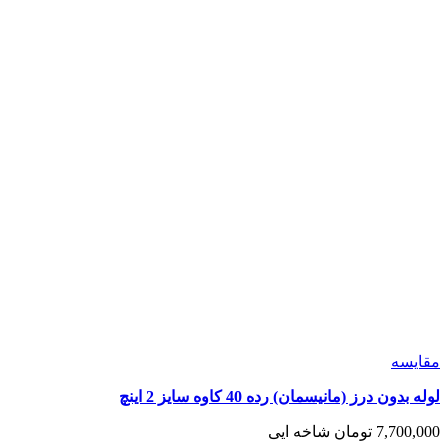
مقايسه
لوله بدون درز (مانیسمان) رده 40 کاوه سایز 2 اینچ
7,700,000
تومان
شاخه ایی