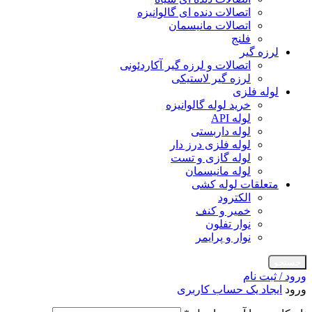
اتصالات دنده ای گالوانیزه
اتصالات مانیسمان
فلنج
لرزه گیر
اتصالات و لرزه گیر آکاردئونی
لرزه گیر لاستیکی
لوله فلزی
خرید لوله گالوانیزه
لوله API
لوله داربستی
لوله فلزی درز دار
لوله گازی و تست
لوله مانیسمان
متعلقات لوله کشی
الکترود
خمیر و کنف
نوار تفلون
نوار و پرایمر
جستجو
ورود / ثبت نام
ورود
ایجاد یک حساب کاربری