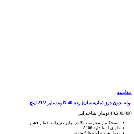
مقايسه
لوله بدون درز (مانیسمان) رده 40 کاوه سایز 21/2 اینچ
10,200,000
تومان
شاخه ایی
استحکام و مقاومت بالا در برابر تغییرات، دما و فشار
دارای استاندارد A106
طول شاخه لوله ها 6 متری