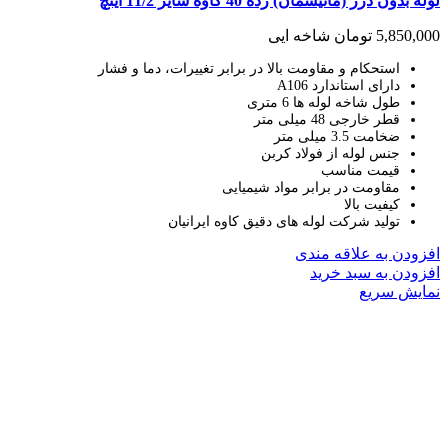
لوله بدون درز (مانیسمان) رده 40 کاوه سایز 11/2 اینچ
5,850,000
تومان
شاخه ایی
استحکام و مقاومت بالا در برابر تغییرات، دما و فشار
دارای استاندارد A106
طول شاخه لوله ها 6 متری
قطر خارجی 48 میلی متر
ضخامت 3.5 میلی متر
جنس لوله از فولاد کربن
قیمت مناسب
مقاومت در برابر مواد شیمیایی
کیفیت بالا
تولید شرکت لوله های دقیق کاوه ایرانیان
افزودن به علاقه مندی
افزودن به سبد خرید
نمایش سریع