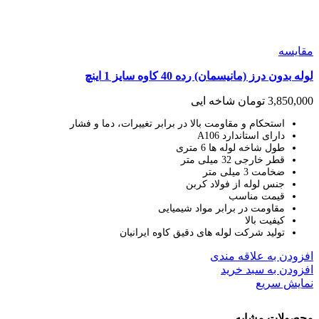
مقايسه
لوله بدون درز (مانیسمان) رده 40 کاوه سایز 1 اینچ
3,850,000
تومان
شاخه ایی
استحکام و مقاومت بالا در برابر تغییرات، دما و فشار
دارای استاندارد A106
طول شاخه لوله ها 6 متری
قطر خارجی 32 میلی متر
ضخامت 3 میلی متر
جنس لوله از فولاد کربن
قیمت مناسب
مقاومت در برابر مواد شیمیایی
کیفیت بالا
تولید شرکت لوله های دقیق کاوه ایرانیان
افزودن به علاقه مندی
افزودن به سبد خرید
نمایش سریع
محصولات مشابه