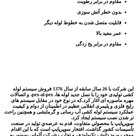
مقاوم در برابر رطوبت
بدون خطر آتش سوزی
قابلیت متصل شدن به خطوط لوله دیگر
عمر مفید بالا
مقاوم در برابر یخ زدگی
این شرکت با 26 سال سابقه از سال 1376 فروش سیستم لوله
کشی تولیدی خود را با نسل جديد لوله ها، pex-al-pex، و اتصالات
مهره ماسوره ای آغاز كرد.که در نوع خود در مقابل سیستم های
رایج فلزی و پلیمری انقلابی عظیم در اطمينان از دوام و كيفيت
عملكرد سيستم لوله کشی آب رسانی و گرمایشی و همچنين راحت
تر شدن نصب سيستم ايجاد کرد.
سوپرپايپ با محصولي متفاوت، قدم به عرصه‌ي توليد در صنعت
تأسيسات كشور گذاشت. ‌افتخار سوپرپايپ است كه با اين اقدام
موجب ورود دانش، تكنولوژي، و تجارب شركت آلماني يوپونور به