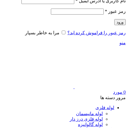
الزامی
نام کاربری یا آدرس ایمیل
*
الزامی
رمز عبور
*
ورود
رمز عبور را فراموش کرده اید؟
مرا به خاطر بسپار
منو
0
مورد
مرور دسته ها
لوله فلزی
لوله مانیسمان
لوله فلزی درز دار
لوله گالوانیزه