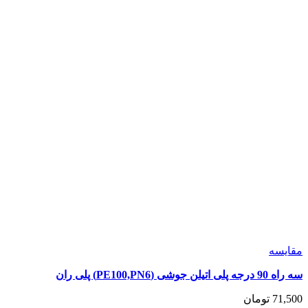
شوند
مقايسه
سه راه 90 درجه پلی اتیلن جوشی (PE100,PN6) پلی ران
71,500
تومان