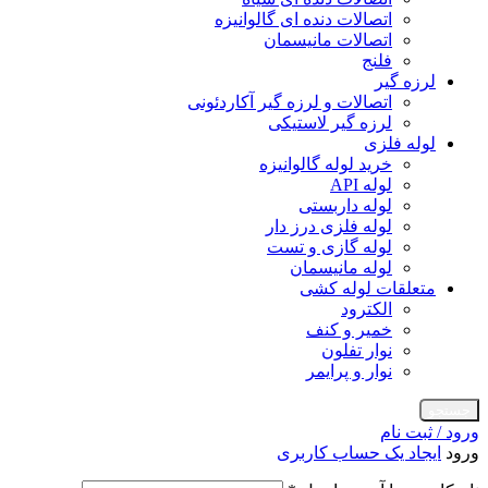
اتصالات دنده ای گالوانیزه
اتصالات مانیسمان
فلنج
لرزه گیر
اتصالات و لرزه گیر آکاردئونی
لرزه گیر لاستیکی
لوله فلزی
خرید لوله گالوانیزه
لوله API
لوله داربستی
لوله فلزی درز دار
لوله گازی و تست
لوله مانیسمان
متعلقات لوله کشی
الکترود
خمیر و کنف
نوار تفلون
نوار و پرایمر
جستجو
ورود / ثبت نام
ورود
ایجاد یک حساب کاربری