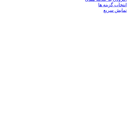
این
انتخاب گزینه ها
محصول
نمایش سریع
دارای
انواع
مختلفی
می
باشد.
گزینه
ها
ممکن
است
در
صفحه
محصول
انتخاب
شوند