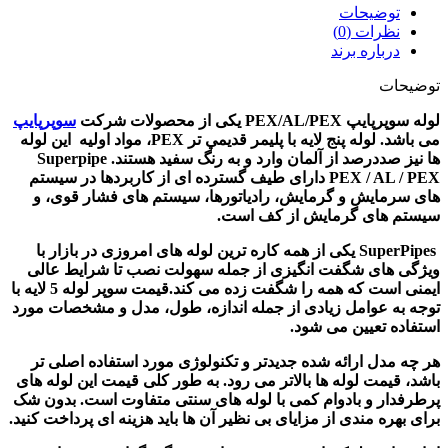
توضیحات
نظرات (0)
درباره برند
توضیحات
لوله سوپرپایپ PEX/AL/PEX
یکی از محصولات شرکت
سوپرپایپ
می باشد. لوله پنج لايه با پليمر قديمي تر PEX، مواد اوليه اين لوله
ها نيز صددرصد از آلمان وارد و به رنگ سفید هستند. Superpipe
PEX / AL / PEX دارای طیف گسترده ای از کاربردها در سیستم
های سرمایش و گرمایش، رادیاتورها، سیستم های فشار قوی، و
سیستم های گرمایش از کف است.
SuperPipes یکی از همه کاره ترین لوله های امروزی در بازار با
ویژگی های شگفت انگیزی از جمله سهولت نصب تا شرایط عالی
ایمنی است که همه را شگفت زده می کند.قیمت سوپر لوله 5 لایه با
توجه به عوامل زیادی از جمله اندازه، طول، مدل و مشخصات مورد
استفاده تعیین می شود.
هر چه مدل ارائه شده جدیدتر و تکنولوژی مورد استفاده اصلی تر
باشد، قیمت لوله ها بالاتر می رود. به طور کلی قیمت این لوله های
پرطرفدار و بادوام کمی با لوله های سنتی متفاوت است. بدون شک
برای بهره مندی از مزایای بی نظیر آن ها باید هزینه ای پرداخت کنید.