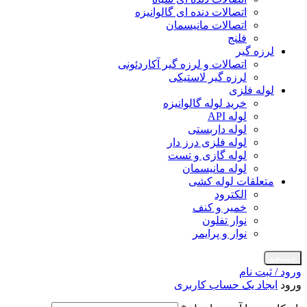
اتصالات دنده ای گالوانیزه
اتصالات مانیسمان
فلنج
لرزه گیر
اتصالات و لرزه گیر آکاردئونی
لرزه گیر لاستیکی
لوله فلزی
خرید لوله گالوانیزه
لوله API
لوله داربستی
لوله فلزی درز دار
لوله گازی و تست
لوله مانیسمان
متعلقات لوله کشی
الکترود
خمیر و کنف
نوار تفلون
نوار و پرایمر
جستجو
ورود / ثبت نام
ورود
ایجاد یک حساب کاربری