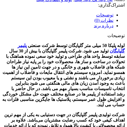
اشتراک‌گذاری:
توضیحات
نظرات (0)
درباره برند
توضیحات
لوله پلیکا 50 میلی متر گلپایگان
توسط شرکت صنعتی
پلیمر
گلپایگان
تولید می شود. شرکت پلیمر گلپایگان با بیش از 30 سال
سابقه توسط واحد های طراحی و تولید خود سعی نموده هماهنگ با
تحولات در ساخت و ساز ها، محصولات خود را بر پایه نیاز طراحان
شبکه های فاضلاب شهری و خانگی و در جهت تامین این نیاز ها
همسو نماید. امروزه سیستم های انتقال مایعات و فاضلاب از اهمیت
زیادی برخوردار می باشند و نشتی و یا معیوب بودن این سیستم
باعث به وجود آمدن زیان های مالی هنگفتی می شود بنابراین
انتخاب تاسیسات مناسب بسیار مهم می باشد. در حال حاضر با
رشد استفاده از پلیمر ها در صنایع مختلف جهت حل مشکل خوردگی
و افزایش ظول عمر سیستم، پلاستیک ها جایگزین مناسبی فلزات به
حساب می آیند.
شرکت تولیدی پلیمر گلپایگان در جهت دستیابی به یکی از مهم ترین
اهداف کیفی خود که کسب رضایت مشتریان می‌باشد. علاوه بر
ارائه محصولاتی با کیفیت بالا همواره تلاش نموده که با ارائه خدمات