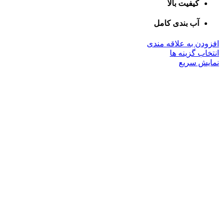
کیفیت بالا
آب بندی کامل
افزودن به علاقه مندی
این
انتخاب گزینه ها
محصول
نمایش سریع
دارای
انواع
مختلفی
می
باشد.
گزینه
ها
ممکن
است
در
صفحه
محصول
انتخاب
شوند