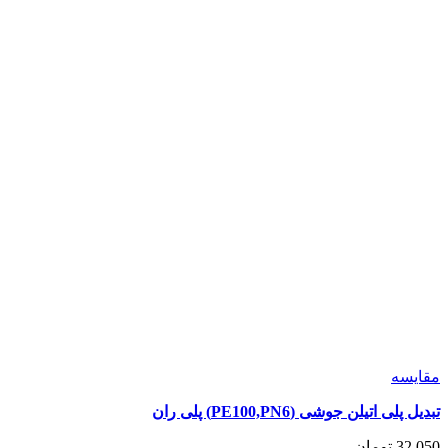
شوند
مقايسه
تبدیل پلی اتیلن جوشی (PE100,PN6) پلی ران
32,050
تومان