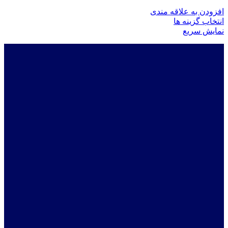
افزودن به علاقه مندی
این
انتخاب گزینه ها
محصول
نمایش سریع
دارای
انواع
مختلفی
می
باشد.
گزینه
ها
ممکن
است
در
صفحه
محصول
انتخاب
شوند