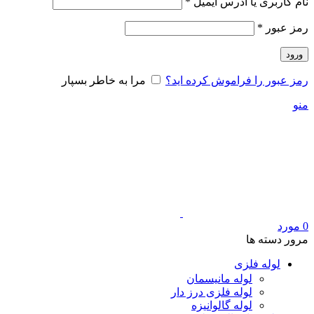
الزامی
نام کاربری یا آدرس ایمیل
*
الزامی
رمز عبور
*
ورود
رمز عبور را فراموش کرده اید؟
مرا به خاطر بسپار
منو
0
مورد
مرور دسته ها
لوله فلزی
لوله مانیسمان
لوله فلزی درز دار
لوله گالوانیزه