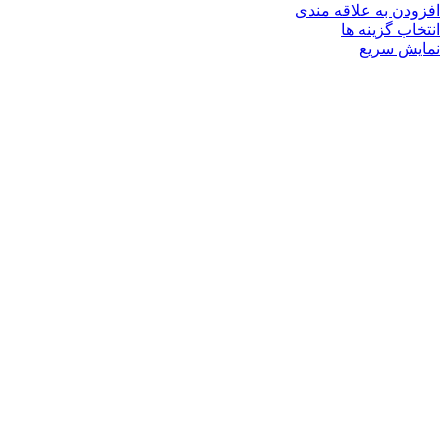
افزودن به علاقه مندی
این
انتخاب گزینه ها
محصول
نمایش سریع
دارای
انواع
مختلفی
می
باشد.
گزینه
ها
ممکن
است
در
صفحه
محصول
انتخاب
شوند