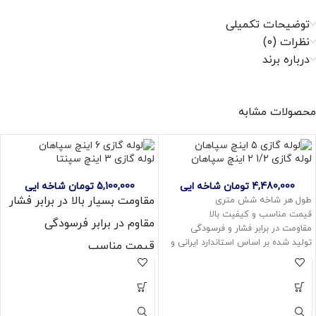
توضیحات تکمیلی
نظرات (0)
درباره برند
محصولات مشابه
لوله گازی 1/2 2 اینچ سپاهان
لوله گازی 3 اینچ سپنتا
4,480,000
تومان
شاخه ایی
5,100,000
تومان
شاخه ایی
مقاومت بسیار بالا در برابر فشار
طول هر شاخه شش متری
قیمت مناسب و کیفیت بالا
مقاوم در برابر فرسودگی
مقاومت در برابر فشار و فرسودگی
تولید شده بر اساس استاندارد ایرانی و
قیمت مناسب
بین المللی
کیفیت بالا
قابل استفاده برای گاز و آتش نشانی
نوع اتصال جوشی
آب بندی کامل
مورد استفاده لوله روکار
لوله با ضخامت 2.8، 3، 3.5 و 4 میل