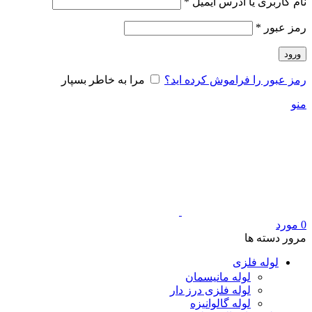
الزامی
نام کاربری یا آدرس ایمیل
*
الزامی
رمز عبور
*
ورود
رمز عبور را فراموش کرده اید؟
مرا به خاطر بسپار
منو
0
مورد
مرور دسته ها
لوله فلزی
لوله مانیسمان
لوله فلزی درز دار
لوله گالوانیزه