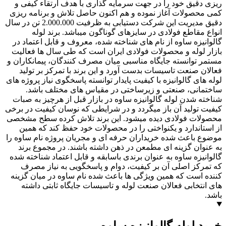
ریزی دقیق خود را در جهت سرمایه گذاری با هدف ارتقاء کیفی و
کمی محصولات آغاز نموده و هم اکنون حاصل تلاش و برنامه ریزی
دقیق مدیریت این شرکت دستیابی به ظرفیت 2.000.000 تن در سال
انواع مقاطع فولادی در سایزهای گوناگون میباشد. برند لوله
گالوانیزه ساوه از نام های شناخته شده، معروف و قابل اعتماد در
بازار لوله و محصولات فولادی ایران است که طی سال ها فعالیت
مستمر توانسته جایگاه مناسبی میان مصرف کنندگان، پیمانکاران و
فعالان صنعت تاسیسات بدست آورد و این برند با تمرکز بر تولید
لوله های گالوانیزه با کیفیت پایدار توانسته پاسخگوی نیاز پروژه های
ساختمانی، صنعتی و زیرساختی در مقیاس های مختلف باشد.
شناخته شدن لوله گالوانیزه ساوه در بازار قبل از هرچیز به صبات
کیفیت تولید آن باز میگردد و در شرایطی که نوسان کیفیت در برخی
محصولات فولادی دیده میشود. این برند تلاش کرده سطح مشخصی
از استاندارد و یکنواختی را در محصولات خود حفظ کند که همین
موضوع باعث شده خریداران حرفه ای و مجریان پروژه نام ساوه را
به عنوان گزینه ای مطمعن در ذهن داشته باشند. در مجموع برند
گالوانیزه ساوه به عنوان برندی باسابقه و قابل اعتماد شناخته شده
که تمرکز اصلی آن بر کیفیت، دوام و پاسخگویی به نیاز مصرف
کننده است که همین ویژگی ها باعث شده نام ساوه در میان گزینه
های انتخابی فعالان صنعت لوله و تاسیسات جایگاه ثابتی داشته
باشد.