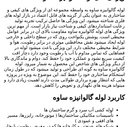
لوله گالوانیزه ساوه به واسطه مجموعه ای از ویژگی های کیفی و
ساختاری به عنوان یکی از گزینه های قابل اعتماد در بازار لوله های
فلزی شناخته میشود. این ویژگی ها حاصل ترکیب تجربه تولید
رعایت استانداردهای کیفی و شناخت نیاز بازار است. از مهم ترین
ویژگی های لوله گالوانیزه ساوه مقاومت بالای آن در برابر عوامل
محیطی است. پوشش یکنواخت روی که در سطح داخلی و خارجی
لوله ایجاد میشود نقش محافظتی موثری در برابر رطوبت، هوا و
شرایط محیطی مختلف دارد. این ویژگی باعث میشود لوله در
فضاهایی که تماس مداوم با آب یا رطوبت وجود دارد دچار افت
کیفیت سریع نشود و عملکرد خود را حفظ کند. دوام و ماندگاری بالا
از دیگر ویژگی های شاخص این محصول به شمار میرود. لوله
گالوانیزه ساوه به گونه ای طراحی و تولید میشود که در طول زمان
استحکام ساختاری خود را حفظ کند. این موضوع به ویژه در پروژه
هایی که انتظار بهره برداری طولانی مدت دارند اهمیت زیادی دارد و
میتواند هزینه های نگهداری و تعویض را کاهش دهد.
کاربرد لوله گالوانیزه ساوه
لوله ‌کشی آب سرد و گرم ساختمان‌ ها
تأسیسات مکانیکی ساختمان‌ها ( موتورخانه، رایزرها، مسیر
های افقی و عمودی )
شبکه‌ های صنعتی و کارخانه ‌ها که در معرض رطوبت یا بخار