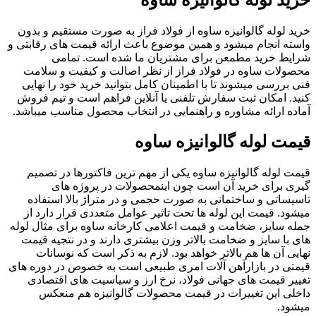
خرید لوله گالوانیزه ساوه
خرید لوله گالوانیزه ساوه از فولاد فراز به صورت مستقیم و بدون
واسته انجام میشود و همین موضوع باعث ارائه قیمت های رقابتی و
شرایط خرید مطمعن برای مشتریان ما شده است. تمامی
محصولات ساوه در فولاد فراز از نظر اصالت و کیفیت و سلامت
فنی بررسی میشوند تا با اطمینان کامل بتوانید خرید خود را نهایی
کنید. امکان ثبت سفارش تلفنی یا آنلاین فراهم است و تیم فروش
آماده ارائه مشاوره و راهنمایی در انتخاب محصول مناسب میباشد.
قیمت لوله گالوانیزه ساوه
قیمت لوله گالوانیزه ساوه یکی از مهم ترین فاکتورها در تصمیم
گیری برای خرید آن است چون اینمحصولات در پروژه های
تاسیساتی و ساختمانی به صورت حجمی و در متراژ بالا استفاده
میشود. قیمت این لوله ها تحت تاثیر عوامل متعددی قرار دارد از
جمله سایز، ضخامت و قیمت اعلامی کارخانه ساوه برای مثال لوله
های با سایز و ضخامت بالاتر وزن بیشتری دارند و در نتجیه قیمت
نهایی آن ها هم بالاتر خواهد بود. لازم به ذکر است که نوسانات
قیمتی در بازارآهن آلات امری طبیعی است به خصوص در دوره های
تغییر قیمت های جهانی فولاد، نرخ ارز و سیاسیت های اقتصادی
داخلی این تغییرات در قیمت محصولات گالوانیزه هم منعکس
میشود.