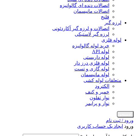
اتصالات دنده ای گالوانیزه
اتصالات مانیسمان
فلنج
لرزه گیر
اتصالات و لرزه گیر آکاردئونی
لرزه گیر لاستیکی
لوله فلزی
خرید لوله گالوانیزه
لوله API
لوله داربستی
لوله فلزی درز دار
لوله گازی و تست
لوله مانیسمان
متعلقات لوله کشی
الکترود
خمیر و کنف
نوار تفلون
نوار و پرایمر
جستجو
ورود / ثبت نام
ورود
ایجاد یک حساب کاربری