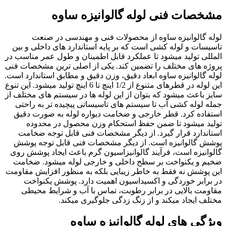
مشخصات فنی لوله گالوانیزه ساوه
لوله گالوانیزه ساوه از محصولات فنی و مهندسی در صنعت
تاسیسات و لوله کشی است که بر پایه استاندارد های داخلی و بین
المللی تولید میشود تا عملکرد قابل اطمینان و طول عمر مناسب در
پروژه های مختلف را تضمین کند. یکی از اصلی ترین مشخصات فنی
لوله گالوانیزه ساوه ابعاد دقیق، وزن دقیق و مطابق استاندارد است.
این لوله در قطرهای متنوع از 1/2 اینچ تا 6 اینچ تولید میشود. این تنوع
سایز باعث میشود که بتوان از این لوله ها در سیستم های مختلف از
جمله لوله کشی آب تا سیستم های تاسیساتی پیچیده تر به راحتی
استفاده کرد. قطر خارجی و ضخامت دیواره لوله به صورت دقیق
تولید میشود تا ضمن حفظ استحکام وزن محصول در محدوده
استاندارد قرار گیرد. از دیگر مشخصات فنی قابل توجه ضخامت
پوشش گالوانیزه است. از دیگر مشخصات فنی قابل توجه پوشش
گالوانیزه است، فرآیند گالوانیزاسیون گرم باعث ایجاد پوشش روی
ضخیم و یکنواخت بر سطح داخلی و خارجی لوله میشود. ضخامت
این پوشش نه فقط به خاطر زیبایی بلکه به منظور افزایش مقاومت
در برابر خوردگی و اکسیداسیون اهمیت دارد. پوشش یکنواخت
مقاومت بالایی در برابر رطوبت، تماس با آب و شرایط محیطی
مختلف ایجاد میکند و از زنگ زدگی جلوگیری میکند.
ویژگی‌ های لوله گالوانیزه ساوه