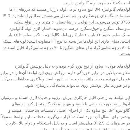
است که قصد خرید لوله گالوانیزه دارند.
لوله‌های گالوانیزه 3/4 اینچ ساوه نوعی لوله درزدار هستند که درزهای آن‌ها
توسط دستگاه‌های جوشکاری به هم متصل می‌شوند و مطابق استاندارد ISIRI
3765 تولید می‌شوند. این لوله‌ها در شاخه‌های ۶ متری و در انواع سبک،
متوسط، سنگین و فوق‌سنگین عرضه می‌شوند. فشار کاری لوله گالوانیزه
سبک ساوه حدود ۱۲ بار و فشار کاری لوله گالوانیزه سنگین ساوه تا ۱۶ بار
است. دمای کاری این لوله‌ها نیز بسته به نوع آن متفاوت است؛ لوله‌های سبک
تا ۶۰ درجه سانتی‌گراد و لوله‌های سنگین تا ۷۰ درجه سانتی‌گراد قابل استفاده
هستند.
لوله‌های فولادی ساوه از نوع نورد گرم بوده و به دلیل پوشش گالوانیزه
مقاومت بالایی در برابر خوردگی دارند. روکش روی این لوله‌ها آن‌ها را در برابر
عوامل خورنده محیط مانند رطوبت، آب شور، اسید و باکتری محافظت می‌کند
و در صورت نیاز، پوشش روی می‌تواند به‌سادگی بازسازی شود.
این لوله‌ها به راحتی قابل خم‌کاری، برش، رزوه و حدیده‌کاری هستند و می‌توان
آن‌ها را به صورت جوشی یا با پیچ و مهره به یکدیگر متصل کرد. لوله‌های
گالوانیزه 3/4 اینچ ساوه یکی از اجزای اصلی تاسیسات ساختمانی هستند و
بیشتر برای انتقال آب مورد استفاده قرار می‌گیرند. ضخامت این لوله‌ها معمولاً
در سایزهای 2، 2.5، 3 میلی‌متر است و به دلیل استحکام و دوام بالا، کاربرد
فراوانی در ساختمان‌سازی و سیستم‌های آبرسانی دارند.