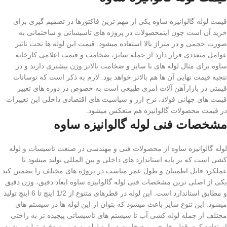
قیمت لوله گالوانیزه ساوه یکی از مهم ترین فاکتورها در تصمیم گیری برای
خرید آن است چون اینمحصولات در پروژه های تاسیساتی و ساختمانی به
صورت حجمی و در متراژ بالا استفاده میشود. قیمت این لوله ها تحت تاثیر
عوامل متعددی قرار دارد از جمله سایز، ضخامت و قیمت اعلامی کارخانه
ساوه برای مثال لوله های با سایز و ضخامت بالاتر وزن بیشتری دارند و در
نتجیه قیمت نهایی آن ها هم بالاتر خواهد بود. لازم به ذکر است که نوسانات
قیمتی در بازارآهن آلات امری طبیعی است به خصوص در دوره های تغییر
قیمت های جهانی فولاد، نرخ ارز و سیاسیت های اقتصادی داخلی این تغییرات
در قیمت محصولات گالوانیزه هم منعکس میشود.
مشخصات فنی لوله گالوانیزه ساوه
لوله گالوانیزه ساوه از محصولات فنی و مهندسی در صنعت تاسیسات و لوله
کشی است که بر پایه استاندارد های داخلی و بین المللی تولید میشود تا
عملکرد قابل اطمینان و طول عمر مناسب در پروژه های مختلف را تضمین کند.
یکی از اصلی ترین مشخصات فنی لوله گالوانیزه ساوه ابعاد دقیق، وزن دقیق
و مطابق استاندارد است. این لوله در قطرهای متنوع از 1/2 اینچ تا 6 اینچ تولید
میشود. این تنوع سایز باعث میشود که بتوان از این لوله ها در سیستم های
مختلف از جمله لوله کشی آب تا سیستم های تاسیساتی پیچیده تر به راحتی
استفاده کرد. قطر خارجی و ضخامت دیواره لوله به صورت دقیق تولید میشود