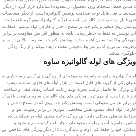
تا ضمن حفظ استحکام وزن محصول در محدوده استاندارد قرار گیرد. از دیگر
مشخصات فنی قابل توجه ضخامت پوشش گالوانیزه است. از دیگر مشخصات
فنی قابل توجه پوشش گالوانیزه است، فرآیند گالوانیزاسیون گرم باعث ایجاد
پوشش روی ضخیم و یکنواخت بر سطح داخلی و خارجی لوله میشود. ضخامت
این پوشش نه فقط به خاطر زیبایی بلکه به منظور افزایش مقاومت در برابر
خوردگی و اکسیداسیون اهمیت دارد. پوشش یکنواخت مقاومت بالایی در برابر
رطوبت، تماس با آب و شرایط محیطی مختلف ایجاد میکند و از زنگ زدگی
جلوگیری میکند.
ویژگی‌ های لوله گالوانیزه ساوه
لوله گالوانیزه ساوه به واسطه مجموعه ای از ویژگی های کیفی و ساختاری به
عنوان یکی از گزینه های قابل اعتماد در بازار لوله های فلزی شناخته میشود.
این ویژگی ها حاصل ترکیب تجربه تولید رعایت استانداردهای کیفی و شناخت
نیاز بازار است. از مهم ترین ویژگی های لوله گالوانیزه ساوه مقاومت بالای آن
در برابر عوامل محیطی است. پوشش یکنواخت روی که در سطح داخلی و
خارجی لوله ایجاد میشود نقش محافظتی موثری در برابر رطوبت، هوا و
شرایط محیطی مختلف دارد. این ویژگی باعث میشود لوله در فضاهایی که
تماس مداوم با آب یا رطوبت وجود دارد دچار افت کیفیت سریع نشود و
عملکرد خود را حفظ کند. دوام و ماندگاری بالا از دیگر ویژگی های شاخص این