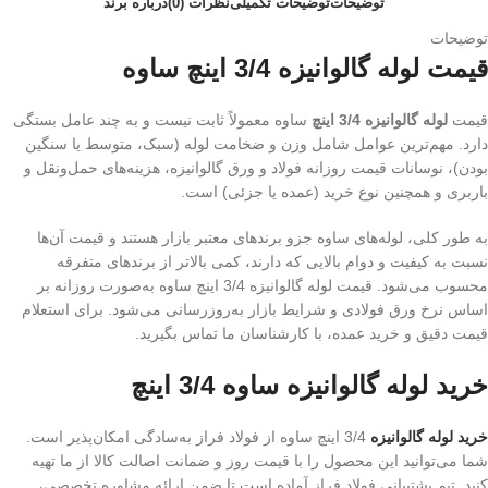
توضیحات
توضیحات تکمیلی
نظرات (0)
درباره برند
توضیحات
قیمت لوله گالوانیزه 3/4 اینچ ساوه
قیمت
لوله گالوانیزه 3/4 اینچ
ساوه معمولاً ثابت نیست و به چند عامل بستگی
دارد. مهم‌ترین عوامل شامل وزن و ضخامت لوله (سبک، متوسط یا سنگین
بودن)، نوسانات قیمت روزانه فولاد و ورق گالوانیزه، هزینه‌های حمل‌ونقل و
باربری و همچنین نوع خرید (عمده یا جزئی) است.
به طور کلی، لوله‌های ساوه جزو برندهای معتبر بازار هستند و قیمت آن‌ها
نسبت به کیفیت و دوام بالایی که دارند، کمی بالاتر از برندهای متفرقه
محسوب می‌شود. قیمت لوله گالوانیزه 3/4 اینچ ساوه به‌صورت روزانه بر
اساس نرخ ورق فولادی و شرایط بازار به‌روزرسانی می‌شود. برای استعلام
قیمت دقیق و خرید عمده، با کارشناسان ما تماس بگیرید.
خرید لوله گالوانیزه ساوه 3/4 اینچ
خرید لوله گالوانیزه
3/4 اینچ ساوه از فولاد فراز به‌سادگی امکان‌پذیر است.
شما می‌توانید این محصول را با قیمت روز و ضمانت اصالت کالا از ما تهیه
کنید. تیم پشتیبانی فولاد فراز آماده است تا ضمن ارائه مشاوره تخصصی،