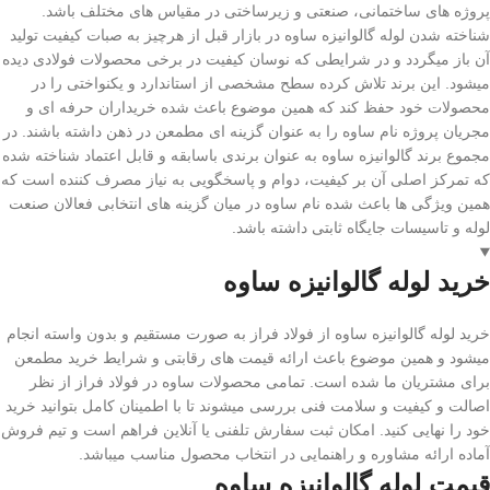
پروژه های ساختمانی، صنعتی و زیرساختی در مقیاس های مختلف باشد.
شناخته شدن لوله گالوانیزه ساوه در بازار قبل از هرچیز به صبات کیفیت تولید
آن باز میگردد و در شرایطی که نوسان کیفیت در برخی محصولات فولادی دیده
میشود. این برند تلاش کرده سطح مشخصی از استاندارد و یکنواختی را در
محصولات خود حفظ کند که همین موضوع باعث شده خریداران حرفه ای و
مجریان پروژه نام ساوه را به عنوان گزینه ای مطمعن در ذهن داشته باشند. در
مجموع برند گالوانیزه ساوه به عنوان برندی باسابقه و قابل اعتماد شناخته شده
که تمرکز اصلی آن بر کیفیت، دوام و پاسخگویی به نیاز مصرف کننده است که
همین ویژگی ها باعث شده نام ساوه در میان گزینه های انتخابی فعالان صنعت
لوله و تاسیسات جایگاه ثابتی داشته باشد.
خرید لوله گالوانیزه ساوه
خرید لوله گالوانیزه ساوه از فولاد فراز به صورت مستقیم و بدون واسته انجام
میشود و همین موضوع باعث ارائه قیمت های رقابتی و شرایط خرید مطمعن
برای مشتریان ما شده است. تمامی محصولات ساوه در فولاد فراز از نظر
اصالت و کیفیت و سلامت فنی بررسی میشوند تا با اطمینان کامل بتوانید خرید
خود را نهایی کنید. امکان ثبت سفارش تلفنی یا آنلاین فراهم است و تیم فروش
آماده ارائه مشاوره و راهنمایی در انتخاب محصول مناسب میباشد.
قیمت لوله گالوانیزه ساوه