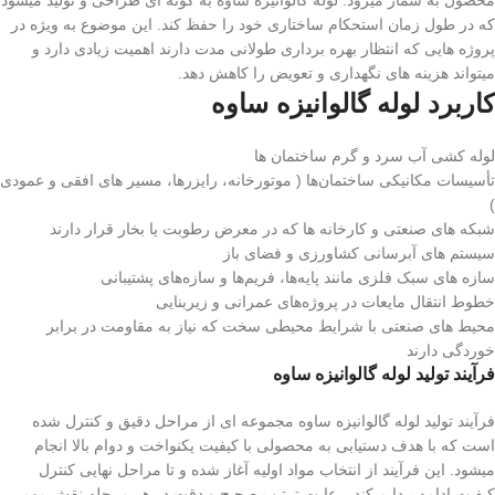
محصول به شمار میرود. لوله گالوانیزه ساوه به گونه ای طراحی و تولید میشود
که در طول زمان استحکام ساختاری خود را حفظ کند. این موضوع به ویژه در
پروژه هایی که انتظار بهره برداری طولانی مدت دارند اهمیت زیادی دارد و
میتواند هزینه های نگهداری و تعویض را کاهش دهد.
کاربرد لوله گالوانیزه ساوه
لوله ‌کشی آب سرد و گرم ساختمان‌ ها
تأسیسات مکانیکی ساختمان‌ها ( موتورخانه، رایزرها، مسیر های افقی و عمودی
)
شبکه‌ های صنعتی و کارخانه ‌ها که در معرض رطوبت یا بخار قرار دارند
سیستم‌ های آبرسانی کشاورزی و فضای باز
سازه‌ های سبک فلزی مانند پایه‌ها، فریم‌ها و سازه‌های پشتیبانی
خطوط انتقال مایعات در پروژه‌های عمرانی و زیربنایی
محیط‌ های صنعتی با شرایط محیطی سخت که نیاز به مقاومت در برابر
خوردگی دارند
فرآیند تولید لوله گالوانیزه ساوه
فرآیند تولید لوله گالوانیزه ساوه مجموعه ای از مراحل دقیق و کنترل شده
است که با هدف دستیابی به محصولی با کیفیت یکنواخت و دوام بالا انجام
میشود. این فرآیند از انتخاب مواد اولیه آغاز شده و تا مراحل نهایی کنترل
کیفیت ادامه پیدا میکند. رعایت ترتیب صحیح و دقت در هر مرحله نقش مهمی