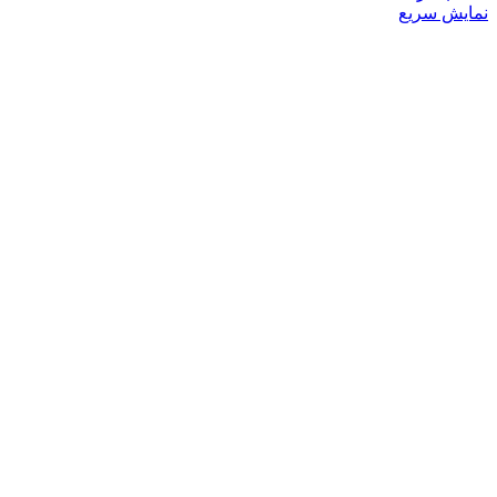
محصول
نمایش سریع
دارای
انواع
مختلفی
می
باشد.
گزینه
ها
ممکن
است
در
صفحه
محصول
انتخاب
شوند