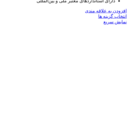
دارای استانداردهای معتبر ملی و بین‌المللی
افزودن به علاقه مندی
این
انتخاب گزینه ها
محصول
نمایش سریع
دارای
انواع
مختلفی
می
باشد.
گزینه
ها
ممکن
است
در
صفحه
محصول
انتخاب
شوند