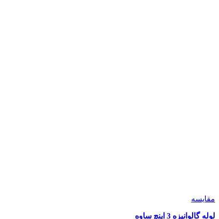
مقايسه
لوله گالوانیزه 3 اینچ ساوه