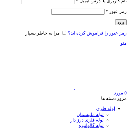
الزامی
نام کاربری یا آدرس ایمیل
*
الزامی
رمز عبور
*
ورود
رمز عبور را فراموش کرده اید؟
مرا به خاطر بسپار
منو
0
مورد
مرور دسته ها
لوله فلزی
لوله مانیسمان
لوله فلزی درز دار
لوله گالوانیزه