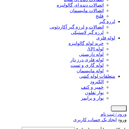
اتصالات دنده ای گالوانیزه
اتصالات مانیسمان
فلنج
لرزه گیر
اتصالات و لرزه گیر آکاردئونی
لرزه گیر لاستیکی
لوله فلزی
خرید لوله گالوانیزه
لوله API
لوله داربستی
لوله فلزی درز دار
لوله گازی و تست
لوله مانیسمان
متعلقات لوله کشی
الکترود
خمیر و کنف
نوار تفلون
نوار و پرایمر
جستجو
ورود / ثبت نام
ورود
ایجاد یک حساب کاربری