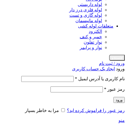
لوله داربستی
لوله فلزی درز دار
لوله گازی و تست
لوله مانیسمان
متعلقات لوله کشی
الکترود
خمیر و کنف
نوار تفلون
نوار و پرایمر
جستجو
ورود / ثبت نام
ورود
ایجاد یک حساب کاربری
الزامی
نام کاربری یا آدرس ایمیل
*
الزامی
رمز عبور
*
ورود
رمز عبور را فراموش کرده اید؟
مرا به خاطر بسپار
منو