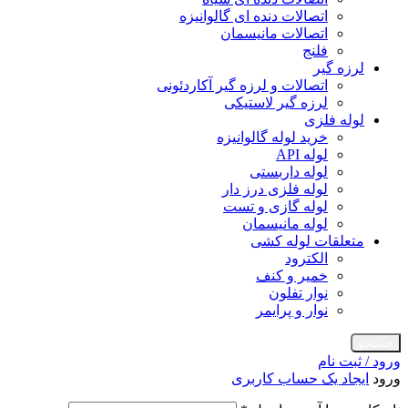
اتصالات دنده ای گالوانیزه
اتصالات مانیسمان
فلنج
لرزه گیر
اتصالات و لرزه گیر آکاردئونی
لرزه گیر لاستیکی
لوله فلزی
خرید لوله گالوانیزه
لوله API
لوله داربستی
لوله فلزی درز دار
لوله گازی و تست
لوله مانیسمان
متعلقات لوله کشی
الکترود
خمیر و کنف
نوار تفلون
نوار و پرایمر
جستجو
ورود / ثبت نام
ورود
ایجاد یک حساب کاربری