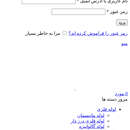
الزامی
نام کاربری یا آدرس ایمیل
*
الزامی
رمز عبور
*
ورود
رمز عبور را فراموش کرده اید؟
مرا به خاطر بسپار
منو
0
مورد
مرور دسته ها
لوله فلزی
لوله مانیسمان
لوله فلزی درز دار
لوله گالوانیزه