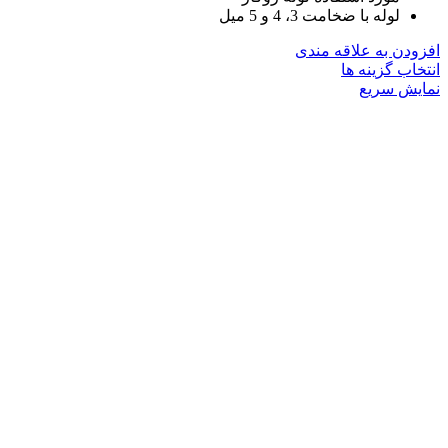
لوله با ضخامت 3، 4 و 5 میل
افزودن به علاقه مندی
این
انتخاب گزینه ها
محصول
نمایش سریع
دارای
انواع
مختلفی
می
باشد.
گزینه
ها
ممکن
است
در
صفحه
محصول
انتخاب
شوند