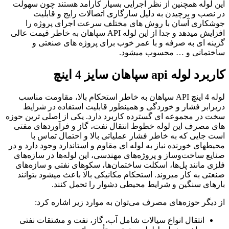
این لوله همچنین از نظر اجرایی بسیار کارآمد هستند چون سهولت
در نصب و برچیدن به دلیل سازگاری اتصالات رایج و قابلیت
جوشکاری آسان با روش های مختلف سرعت اجرای پروژه را
افزایش میدهد و جدا از این لوله API سپاهان به خاطر قیمت عالی
گزینه ای به صرفه و با عمر خوب برای پروژه های صنعتی و
ساختمانی و … محسوب میشود.
کاربرد لوله
api
سپاهان سایز 4 اینچ
لوله 4 اینچ API سپاهان به خاطر استحکام بالا، مقاومت مناسب
دربرابر فشار و خوردگی و همینطور قابلیت استفاده در شرایط
سخت در مجموعه ای گسترده کاربرد دارد. یکی از اصلی ترین حوزه
های مصرف این لوله خطوط انتقال نفت، گاز و فرآوردهای مفتی
است جایی که به خاطر فشار عملیاتی بالا و احتمال تماس با
محیطهای خورنده نیاز به لوله ای مقاوم و استاندارد وجود دارد و در
صنایع ساخت‌وساز و پروژه‌های مهندسی، این لوله‌ها در سازه‌های
فلزی مانند پل‌ها، اسکلت ساختمان‌ها، سکوهای نفتی و سازه‌های
صنعتی به ‌کار میروند. استحکام مکانیکی بالا باعث میشود بتوانند
بارهای سنگین و شرایط محیطی دشوار را تحمل کنند.
از دیگر حوزه‌های مصرف می‌توان به موارد زیر اشاره کرد:
انتقال انواع سیالات شامل آب، گاز، نفت و مشتقات نفتی