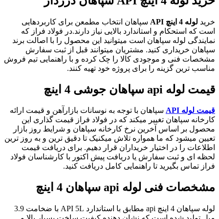
خرید لوله
4
اینچ
API
سپاهان درزدار
خرید
لوله 4 اینچ API
سپاهان انتخاب مطمعن برای کاربردهایی
است که استحکام و استاندارد بالایی نیاز دارند.در فولاد فراز که
نمایندگی لوله سپاهان است میتوانید این محصول را با اصالت برند
سپاهان خریداری کنید. مشتریان میتوانند قبل از ثبت سفارش
مشخصات فنی و موجودی کالا را چک کرده و با راهنمایی تیم فروش
مناسب ترین گزینه را برای پروژه خود تهیه کنند.
قیمت لوله
api
سپاهان جوشی 4 اینچ
قیمت لوله API
سپاهان با توجه به نوسانات بازارآهن و قیمت ارائه
کارخانه سپاهان تغییر میکند که در فولاد فراز قیمت گذاری این
محصول بر اساس آخرین نرخ کارخانه سپاهان و شرایط روز بازار
تعیین میشود که ما همواره تلاش میکنیک تا دقیق ترین و به روز ترین
اطلاعات را در اختیار خریداران قرار دهیم. برای دریافت قیمت
لحظه ای و ثبت سفارش یا دریافت پیش اکتور با کارشناسان فولاد
فراز تماس بگیرید تا راهنمایی کامل دریافت کنید.
مشخصات فنی لوله
api
سپاهان 4 اینچ
لوله سپاهان 4 اینچ api مطابق با استاندارد API 5L با ضخامت 3.9
میل تولید شده است که نشان دهنده کیفیت ساخت بسیار بالا و