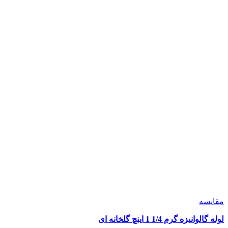
مقايسه
لوله گالوانیزه گرم 1/4 1 اینچ گلخانه ای