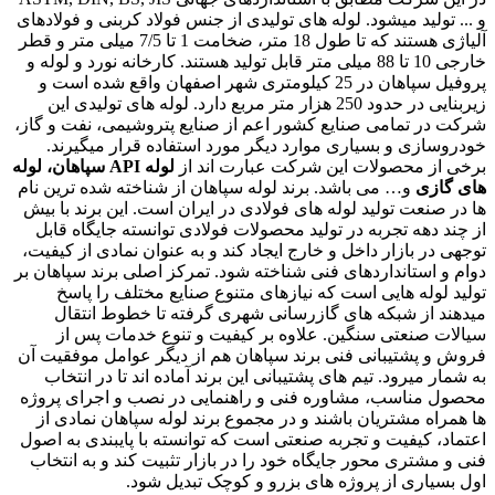
و ... تولید میشود. لوله های تولیدی از جنس فولاد کربنی و فولادهای
آلیاژی هستند که تا طول 18 متر، ضخامت 1 تا 7/5 میلی متر و قطر
خارجی 10 تا 88 میلی متر قابل تولید هستند. کارخانه نورد و لوله و
پروفیل سپاهان در 25 کیلومتری شهر اصفهان واقع شده است و
زیربنایی در حدود 250 هزار متر مربع دارد. لوله های تولیدی این
شرکت در تمامی صنایع کشور اعم از صنایع پتروشیمی، نفت و گاز،
خودروسازی و بسیاری موارد دیگر مورد استفاده قرار میگیرند.
برخی از محصولات این شرکت عبارت اند از
لوله
API
سپاهان، لوله
های گازی
و… می باشد. برند لوله سپاهان از شناخته شده ترین نام
ها در صنعت تولید لوله های فولادی در ایران است. این برند با بیش
از چند دهه تجربه در تولید محصولات فولادی توانسته جایگاه قابل
توجهی در بازار داخل و خارج ایجاد کند و به عنوان نمادی از کیفیت،
دوام و استانداردهای فنی شناخته شود. تمرکز اصلی برند سپاهان بر
تولید لوله هایی است که نیازهای متنوع صنایع مختلف را پاسخ
میدهند از شبکه های گازرسانی شهری گرفته تا خطوط انتقال
سیالات صنعتی سنگین. علاوه بر کیفیت و تنوع خدمات پس از
فروش و پشتیبانی فنی برند سپاهان هم از دیگر عوامل موفقیت آن
به شمار میرود. تیم های پشتیبانی این برند آماده اند تا در انتخاب
محصول مناسب، مشاوره فنی و راهنمایی در نصب و اجرای پروژه
ها همراه مشتریان باشند و در مجموع برند لوله سپاهان نمادی از
اعتماد، کیفیت و تجربه صنعتی است که توانسته با پایبندی به اصول
فنی و مشتری محور جایگاه خود را در بازار تثبیت کند و به انتخاب
اول بسیاری از پروژه های بزرو و کوچک تبدیل شود.