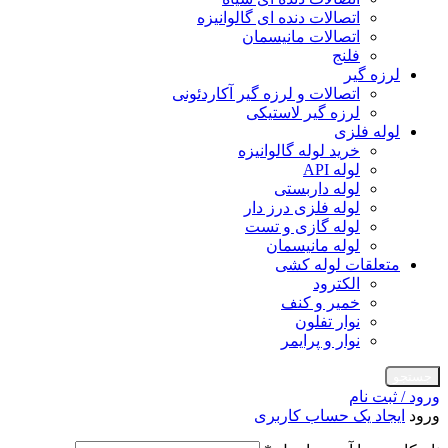
اتصالات دنده ای گالوانیزه
اتصالات مانیسمان
فلنج
لرزه گیر
اتصالات و لرزه گیر آکاردئونی
لرزه گیر لاستیکی
لوله فلزی
خرید لوله گالوانیزه
لوله API
لوله داربستی
لوله فلزی درز دار
لوله گازی و تست
لوله مانیسمان
متعلقات لوله کشی
الکترود
خمیر و کنف
نوار تفلون
نوار و پرایمر
جستجو
ورود / ثبت نام
ورود
ایجاد یک حساب کاربری