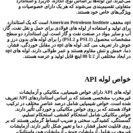
می‌گیرند. این لوله‌ها بر اساس نوع، اندازه، کاربرد و استاندارد
متفاوتی تقسیم‌بندی می‌شوند که هر یک دارای خصوصیات و
ویژگی‌های خاص خود هستند.
api مخفف American Petroleum Institute است که یک استاندارد
برای تولید و استفاده از لوله های فولادی برای حمل و نقل نفت، گاز،
آب و سایر مواد در صنعت نفت و گاز است. این استاندارد دو سطح
مشخصات محصول (PSL1 و PSL2) را برای لوله های بدون درز و
جوش دار تعریف می کند. لوله های api در مقابل خوردگی، فشار،
دما، خمش و تنش مقاوم هستند و عمر طولانی دارند. لوله های api
در ابعاد مختلفی از 2 تا 80 اینچ قابل تولید و عرضه هستند.
خواص لوله API
لوله‌ های API دارای خواص شیمیایی، مکانیکی و آزمایشات
غیرمخرب مشخصی هستند که بر اساس استانداردهای API تعریف
شده است. خواص شیمیایی شامل درصد عناصر مختلف در ترکیب
فولاد هستند که بر روی خواص مکانیکی و خوردگی تأثیر دارند.
خواص مکانیکی شامل استحکام کششی، استحکام تسلیم،
گسستگی، کشیدگی، سختی و ضریب انبساط گرمایی هستند که بر
روی قابلیت تحمل فشار، دما و تغییر شکل تأثیر دارند. آزمایشات
غیرمخرب شامل آزمایشات جوش، آزمایشات هیدرواستاتیک،