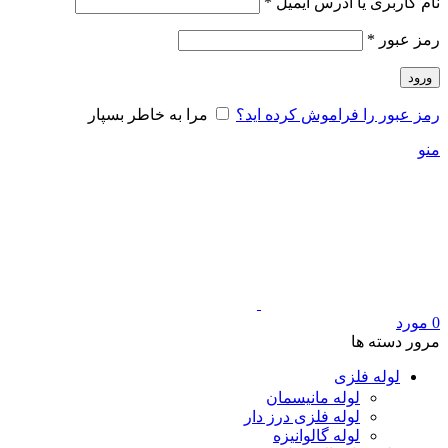
الزامی
نام کاربری یا آدرس ایمیل
*
الزامی
رمز عبور
*
ورود
رمز عبور را فراموش کرده اید؟
مرا به خاطر بسپار
منو
0
مورد
مرور دسته ها
لوله فلزی
لوله مانیسمان
لوله فلزی درز دار
لوله گالوانیزه