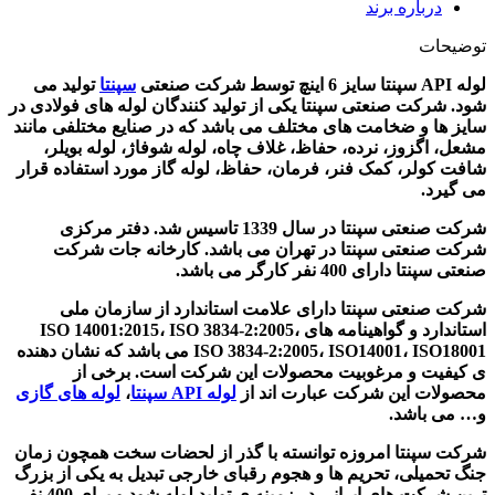
درباره برند
توضیحات
لوله API سپنتا سایز 6 اینچ توسط شرکت صنعتی
سپنتا
تولید می
شود. شرکت صنعتی سپنتا یکی از تولید کنندگان لوله های فولادی در
سایز ها و ضخامت های مختلف می باشد که در صنایع مختلفی مانند
مشعل، اگزوز، نرده، حفاظ، غلاف چاه، لوله شوفاژ، لوله بویلر،
شافت کولر، کمک فنر، فرمان، حفاظ، لوله گاز مورد استفاده قرار
می گیرد.
شرکت صنعتی سپنتا در سال 1339 تاسیس شد. دفتر مرکزی
شرکت صنعتی سپنتا در تهران می باشد. کارخانه جات شرکت
صنعتی سپنتا دارای 400 نفر کارگر می باشد.
شرکت صنعتی سپنتا دارای علامت استاندارد از سازمان ملی
استاندارد و گواهینامه های ISO 14001:2015، ISO 3834-2:2005،
ISO 3834-2:2005، ISO14001، ISO18001 می باشد که نشان دهنده
ی کیفیت و مرغوبیت محصولات این شرکت است. برخی از
محصولات این شرکت عبارت اند از
لوله
API
سپنتا
،
لوله های گازی
و… می باشد.
شرکت سپنتا امروزه توانسته با گذر از لحضات سخت همچون زمان
جنگ تحمیلی، تحریم ها و هجوم رقبای خارجی تبدیل به یکی از بزرگ
ترین شرکت های ایرانی در زمینه ی تولید لوله شود و برای 400 نفر