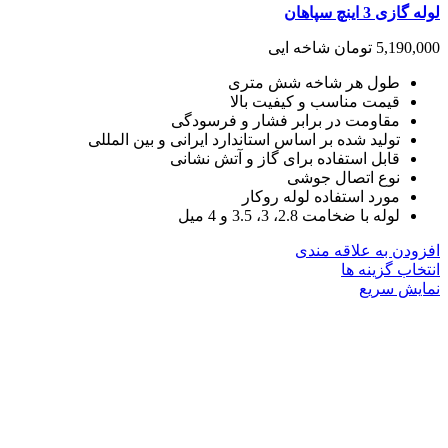
لوله گازی 3 اینچ سپاهان
5,190,000
تومان
شاخه ایی
طول هر شاخه شش متری
قیمت مناسب و کیفیت بالا
مقاومت در برابر فشار و فرسودگی
تولید شده بر اساس استاندارد ایرانی و بین المللی
قابل استفاده برای گاز و آتش نشانی
نوع اتصال جوشی
مورد استفاده لوله روکار
لوله با ضخامت 2.8، 3، 3.5 و 4 میل
افزودن به علاقه مندی
این
انتخاب گزینه ها
محصول
نمایش سریع
دارای
انواع
مختلفی
می
باشد.
گزینه
ها
ممکن