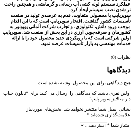
عملكرد سيستم لوله کشی آب رسانی و گرمایشی و همچنين راحت
تر شدن نصب سيستم ايجاد کرد.
سوپرپايپ با محصولي متفاوت، قدم به عرصه‌ي توليد در صنعت
تأسيسات كشور گذاشت. ‌افتخار سوپرپايپ است كه با اين اقدام
موجب ورود دانش، تكنولوژي، و تجارب شركت آلماني يوپونور به
كشورمان و صرفه‌جويي ارزي در اين بخش از صنعت شد. سوپرپایپ
اولین شرکتی است که با رویکردی جدید محصول خود را با ارائه
خدمات مهندسی به بازار تاسیسات عرضه نمود.
نظرات (0)
دیدگاهها
هیچ دیدگاهی برای این محصول نوشته نشده است.
اولین نفری باشید که دیدگاهی را ارسال می کنید برای “نایلون حباب
دار متالایز سوپر پایپ”
نشانی ایمیل شما منتشر نخواهد شد.
بخش‌های موردنیاز
علامت‌گذاری شده‌اند
*
امتیاز شما
*