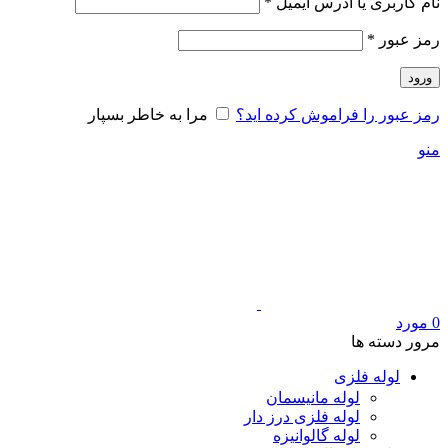
الزامی
نام کاربری یا آدرس ایمیل
*
الزامی
رمز عبور
*
ورود
رمز عبور را فراموش کرده اید؟
مرا به خاطر بسپار
منو
0
مورد
مرور دسته ها
لوله فلزی
لوله مانیسمان
لوله فلزی درز دار
لوله گالوانیزه