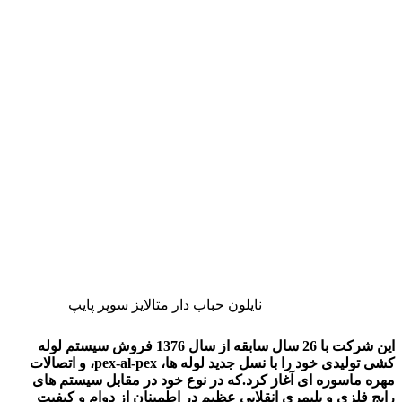
نایلون حباب دار متالایز سوپر پایپ
این شرکت با 26 سال سابقه از سال 1376 فروش سیستم لوله
کشی تولیدی خود را با نسل جديد لوله ها، pex-al-pex، و اتصالات
مهره ماسوره ای آغاز كرد.که در نوع خود در مقابل سیستم های
رایج فلزی و پلیمری انقلابی عظیم در اطمينان از دوام و كيفيت