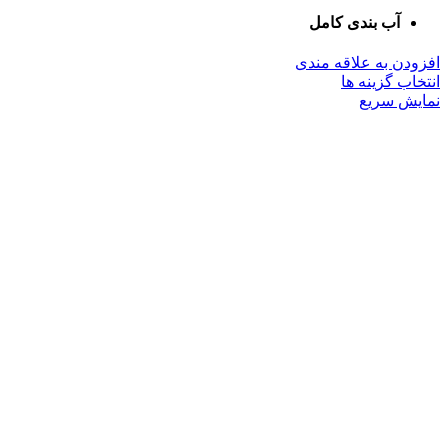
آب بندی کامل
افزودن به علاقه مندی
این
انتخاب گزینه ها
محصول
نمایش سریع
دارای
انواع
مختلفی
می
باشد.
گزینه
ها
ممکن
است
در
صفحه
محصول
انتخاب
شوند