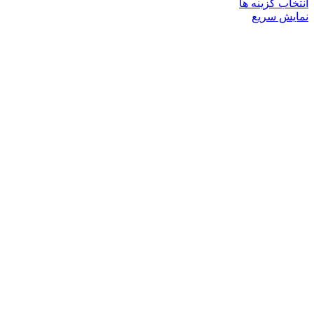
این
انتخاب گزینه ها
محصول
نمایش سریع
دارای
انواع
مختلفی
می
باشد.
گزینه
ها
ممکن
است
در
صفحه
محصول
انتخاب
شوند