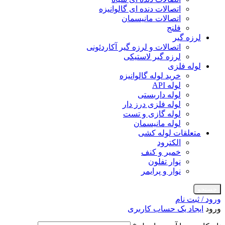
اتصالات دنده ای گالوانیزه
اتصالات مانیسمان
فلنج
لرزه گیر
اتصالات و لرزه گیر آکاردئونی
لرزه گیر لاستیکی
لوله فلزی
خرید لوله گالوانیزه
لوله API
لوله داربستی
لوله فلزی درز دار
لوله گازی و تست
لوله مانیسمان
متعلقات لوله کشی
الکترود
خمیر و کنف
نوار تفلون
نوار و پرایمر
جستجو
ورود / ثبت نام
ورود
ایجاد یک حساب کاربری