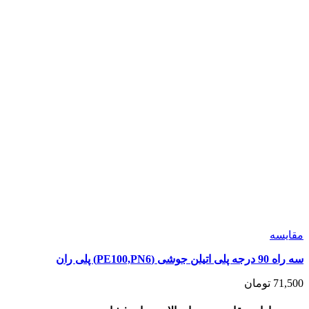
مقايسه
سه راه 90 درجه پلی اتیلن جوشی (PE100,PN6) پلی ران
71,500
تومان