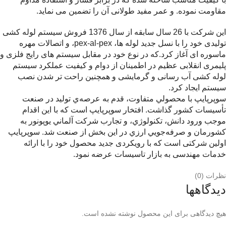
مقاومت نموده. و عمر مفید طولانی آن را تضمین می نماید.
این شرکت با 26 سال سابقه از سال 1376 فروش سیستم لوله کشی
تولیدی خود را با نسل جديد لوله ها، pex-al-pex، و اتصالات مهره
ماسوره ای آغاز كرد.که در نوع خود در مقابل سیستم های رایج فلزی و
پلیمری انقلابی عظیم در اطمينان از دوام و كيفيت عملكرد سيستم
لوله کشی آب رسانی و گرمایشی و همچنين راحت تر شدن نصب
سيستم ايجاد کرد.
سوپرپايپ با محصولي متفاوت، قدم به عرصه‌ي توليد در صنعت
تأسيسات كشور گذاشت. ‌افتخار سوپرپايپ است كه با اين اقدام
موجب ورود دانش، تكنولوژي، و تجارب شركت آلماني يوپونور به
كشورمان و صرفه‌جويي ارزي در اين بخش از صنعت شد. سوپرپایپ
اولین شرکتی است که با رویکردی جدید محصول خود را با ارائه
خدمات مهندسی به بازار تاسیسات عرضه نمود.
نظرات (0)
دیدگاهها
هیچ دیدگاهی برای این محصول نوشته نشده است.