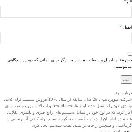
*
نام
*
ایمیل
ذخیره نام، ایمیل و وبسایت من در مرورگر برای زمانی که دوباره دیدگاهی
می‌نویسم.
درباره برند
شرکت
سوپرپایپ
با 26 سال سابقه از سال 1376 فروش سیستم لوله کشی
تولیدی خود را با نسل جديد لوله ها، pex-al-pex و اتصالات مهره ماسوره ای
آغاز كرد، که در نوع خود در مقابل سیستم های رایج فلزی و پلیمری انقلابی
عظیم در اطمينان از دوام و كيفيت عملكرد سيستم لوله کشی آب رسانی و
گرمایشی و همچنين راحت تر شدن نصب سيستم ايجاد کرد.
محصولات مشابه