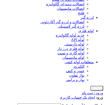
اتصالات دنده ای گالوانیزه
اتصالات مانیسمان
فلنج
لرزه گیر
اتصالات و لرزه گیر آکاردئونی
لرزه گیر لاستیکی
لوله فلزی
خرید لوله گالوانیزه
لوله API
لوله داربستی
لوله فلزی درز دار
لوله گازی و تست
لوله مانیسمان
متعلقات لوله کشی
الکترود
خمیر و کنف
نوار تفلون
نوار و پرایمر
جستجو
ورود / ثبت نام
ورود
ایجاد یک حساب کاربری