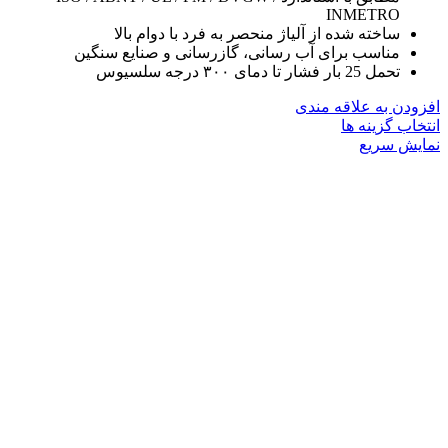
INMETRO
ساخته شده از آلیاژ منحصر به فرد با دوام بالا
مناسب برای آب رسانی، گازرسانی و صنایع سنگین
تحمل 25 بار فشار تا دمای ۳۰۰ درجه سلسیوس
افزودن به علاقه مندی
این
انتخاب گزینه ها
محصول
نمایش سریع
دارای
انواع
مختلفی
می
باشد.
گزینه
ها
ممکن
است
در
صفحه
محصول
انتخاب
شوند