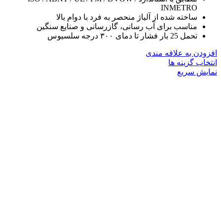
INMETRO
ساخته شده از آلیاژ منحصر به فرد با دوام بالا
مناسب برای آب رسانی، گازرسانی و صنایع سنگین
تحمل 25 بار فشار تا دمای ۳۰۰ درجه سلسیوس
افزودن به علاقه مندی
این
انتخاب گزینه ها
محصول
نمایش سریع
دارای
انواع
مختلفی
می
باشد.
گزینه
ها
ممکن
است
در
صفحه
محصول
انتخاب
شوند