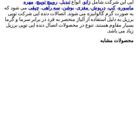
ایی این شرکت شامل
زانو
، انواع
تبدیل
،
روپیچ توپیچ
،
مهره
ماسوره
،
کپ
،
درپوش
،
مغزی
،
بوشن
،
سه راهی
،
چپقی
می شود که
به صورت گرم گالوانیزه می شوند. اتصالات دنده ایی شرکت توپی
برزیل به دلیل استفاده از آلیاژ منحصر به فرد در برابر سرما و گرما
بسیار مقاوم هستند. تنوع در محصولات اتصال دنده ایی توپی برزیل
زیاد می باشد.
محصولات مشابه