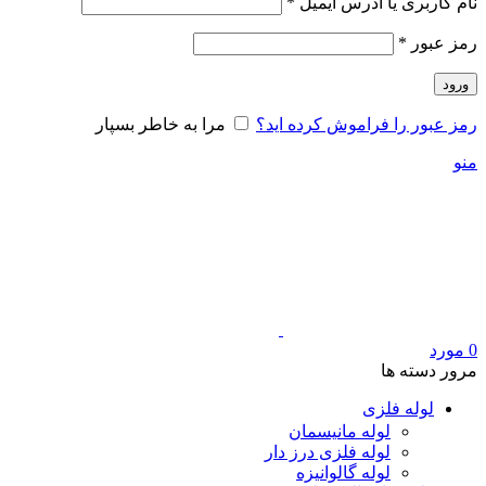
الزامی
نام کاربری یا آدرس ایمیل
*
الزامی
رمز عبور
*
ورود
رمز عبور را فراموش کرده اید؟
مرا به خاطر بسپار
منو
0
مورد
مرور دسته ها
لوله فلزی
لوله مانیسمان
لوله فلزی درز دار
لوله گالوانیزه