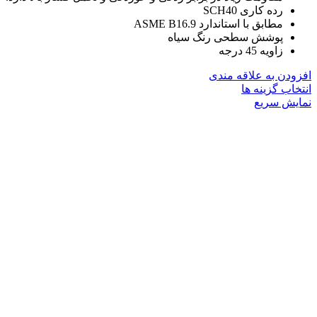
رده کاری SCH40
مطابق با استاندارد ASME B16.9
پوشش سطحی رنگ سیاه
زاویه 45 درجه
افزودن به علاقه مندی
این
انتخاب گزینه ها
محصول
نمایش سریع
دارای
انواع
مختلفی
می
باشد.
گزینه
ها
ممکن
است
در
صفحه
محصول
انتخاب
شوند