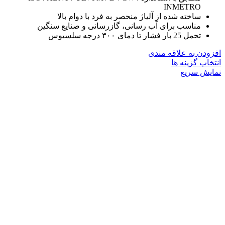
INMETRO
ساخته شده از آلیاژ منحصر به فرد با دوام بالا
مناسب برای آب رسانی، گازرسانی و صنایع سنگین
تحمل 25 بار فشار تا دمای ۳۰۰ درجه سلسیوس
افزودن به علاقه مندی
این
انتخاب گزینه ها
محصول
نمایش سریع
دارای
انواع
مختلفی
می
باشد.
گزینه
ها
ممکن
است
در
صفحه
محصول
انتخاب
شوند