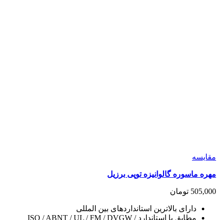
مقايسه
مهره ماسوره گالوانیزه توپی برزیل
505,000
تومان
دارای بالاترین استانداردهای بین المللی
مطابق با استاندارد ISO / ABNT / UL / FM / DVGW /