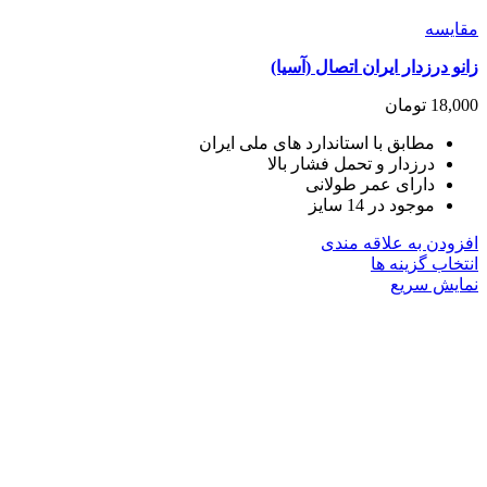
مقايسه
زانو درزدار ایران اتصال (آسیا)
18,000
تومان
مطابق با استاندارد های ملی ایران
درزدار و تحمل فشار بالا
دارای عمر طولانی
موجود در 14 سایز
افزودن به علاقه مندی
این
انتخاب گزینه ها
محصول
نمایش سریع
دارای
انواع
مختلفی
می
باشد.
گزینه
ها
ممکن
است