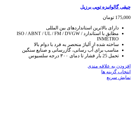
چپقی گالوانیزه توپی برزیل
175,000
تومان
دارای بالاترین استانداردهای بین المللی
مطابق با استاندارد ISO / ABNT / UL / FM / DVGW /
INMETRO
ساخته شده از آلیاژ منحصر به فرد با دوام بالا
مناسب برای آب رسانی، گازرسانی و صنایع سنگین
تحمل 25 بار فشار تا دمای ۳۰۰ درجه سلسیوس
افزودن به علاقه مندی
این
انتخاب گزینه ها
محصول
نمایش سریع
دارای
انواع
مختلفی
می
باشد.
گزینه
ها
ممکن
است