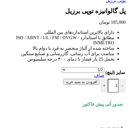
توپی برزیل
پل گالوانیزه توپی برزیل
185,000
تومان
دارای بالاترین استانداردهای بین المللی
مطابق با استاندارد ISO / ABNT / UL / FM / DVGW /
INMETRO
ساخته شده از آلیاژ منحصر به فرد با دوام بالا
مناسب برای آب رسانی، گازرسانی و صنایع سنگین
تحمل 25 بار فشار تا دمای ۳۰۰ درجه سلسیوس
سایز (اینچ)
صاف
پل گالوانیزه توپی برزیل عدد
افزودن به سبد خرید
+
-
صدور آنی پیش فاکتور
قیمت به روز