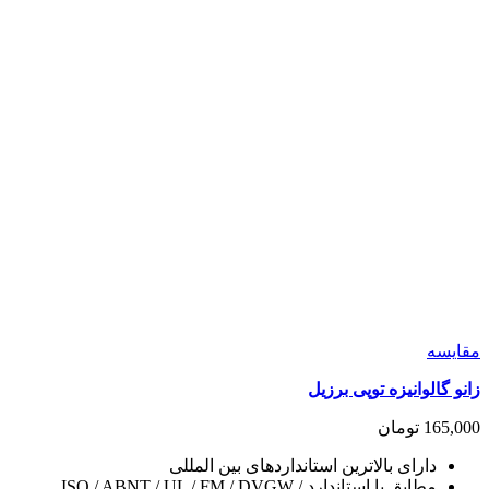
مقايسه
زانو گالوانیزه توپی برزیل
165,000
تومان
دارای بالاترین استانداردهای بین المللی
مطابق با استاندارد ISO / ABNT / UL / FM / DVGW /