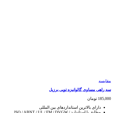
مقايسه
سه راهی مساوی گالوانیزه توپی برزیل
185,000
تومان
دارای بالاترین استانداردهای بین المللی
مطابق با استاندارد ISO / ABNT / UL / FM / DVGW /