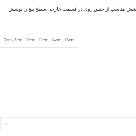
ابِ روی با دمای حدوده ۴۶۰ درجه سلسیوس شناور می کنند تا یک پوشش مناسب از جنس روی در قسمت خارجی سطح پیچ را پوشش
7cm
,
8cm
,
10cm
,
12cm
,
14cm
,
16cm