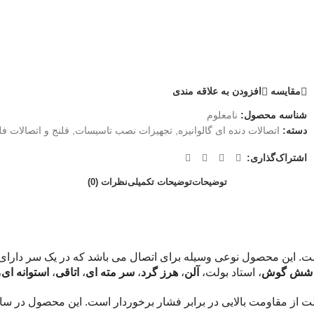
مقايسه
افزودن به علاقه مندی
شناسه محصول:
نامعلوم
دسته:
اتصالات دنده ای گالوانیزه
,
تجهیزات نصب تاسیسات
,
فلنج و اتصالات ف
اشتراک‌گذاری:
توضیحات
توضیحات تکمیلی
نظرات (0)
است. این محصول نوعی وسیله برای اتصال می باشد که در یک سر دارای 
 شش گوش
، استاد بولت،
آلن
،
هرز گرد
،
سر مته ای
،
اتاقی
،
استوانه ای
،
الایی در برابر فشار برخوردار است. این محصول در سایز های 7cm, 8cm, 10cm, 12cm, 14cm, 16cm تول