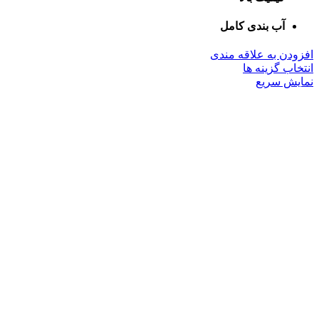
آب بندی کامل
افزودن به علاقه مندی
این
انتخاب گزینه ها
محصول
نمایش سریع
دارای
انواع
مختلفی
می
باشد.
گزینه
ها
ممکن
است
در
صفحه
محصول
انتخاب
شوند