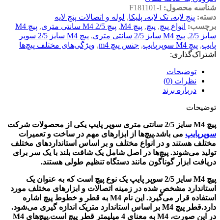
شناسه محصول:
F181101-I
دسته:
پنج لایه، تک لایه، پلیکا
,
لوله و اتصالات پنج لایه
برچسب:
انواع پیچ
,
پیچ
,
پیچ M4
,
پیچ M4 2/5 سانتی متری
,
پیچ M4
سایز 2/5
,
پیچ M4 سایز 2/5 سانتی متری
,
پیچ M4 سایز 2/5 سوپر
پایپ
,
پیچ M4 سوپرپایپ
,
جنس پیچ m4
,
ویژگی‌های مختلف پیچ‌ها
اشتراک‌گذاری:
توضیحات
نظرات (0)
درباره برند
توضیحات
پیچ M4 سایز 2/5 سانتی متری سوپر پایپ
یکی از محصولات شرکت
سوپرپایپ
می باشد.پیچ‌ها از ابزارهای مهم در ساخت و تعمیرات
مختلف هستند و در انواع مختلف و بر اساس استانداردهای مختلف
تولید می‌شوند. پیچ‌ها در اصل شامل یک شافت بلند با یک سر برای
دریافت ابزار گوناگون مانند دستگاه تنظیم طولی هستند.
پیچ M4 سایز 2/5 سوپر پایپ یک نوع پیچ است که به عنوان یک
استاندارد مشخص شده در زمینه اتصالات و ابزارهای مختلف مورد
استفاده قرار می‌گیرد. این نام M4 به قطر و خطوط پیچ اشاره
دارد.قطر پیچ M4 بر اساس استاندارد متریک اندازه گیری می‌شود.
در این صورت، M4 به معنای 4 میلیمتر قطر پیچ است.پیچ‌های M4