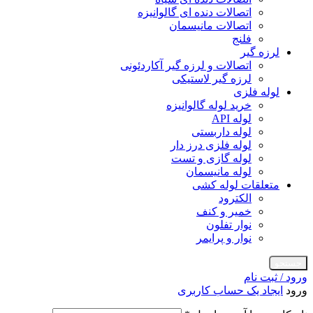
اتصالات دنده ای گالوانیزه
اتصالات مانیسمان
فلنج
لرزه گیر
اتصالات و لرزه گیر آکاردئونی
لرزه گیر لاستیکی
لوله فلزی
خرید لوله گالوانیزه
لوله API
لوله داربستی
لوله فلزی درز دار
لوله گازی و تست
لوله مانیسمان
متعلقات لوله کشی
الکترود
خمیر و کنف
نوار تفلون
نوار و پرایمر
جستجو
ورود / ثبت نام
ورود
ایجاد یک حساب کاربری