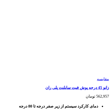
مقايسه
زانو 45 درجه پوش فیت سایلنت پلی ران
562,957
تومان
دمای کارکرد سیستم از زیر صفر درجه تا 80 درجه