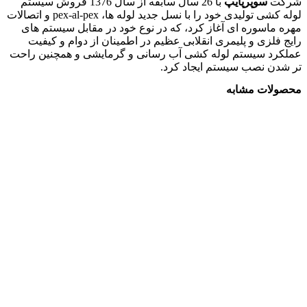
شرکت
سوپرپایپ
با 26 سال سابقه از سال 1376 فروش سیستم
لوله کشی تولیدی خود را با نسل جديد لوله ها، pex-al-pex و اتصالات
مهره ماسوره ای آغاز كرد، که در نوع خود در مقابل سیستم های
رایج فلزی و پلیمری انقلابی عظیم در اطمينان از دوام و كيفيت
عملكرد سيستم لوله کشی آب رسانی و گرمایشی و همچنين راحت
تر شدن نصب سيستم ايجاد کرد.
محصولات مشابه