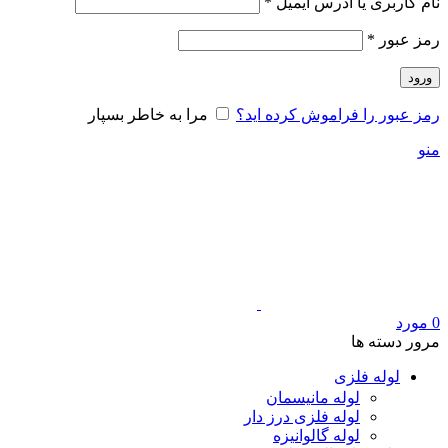
الزامی
نام کاربری یا آدرس ایمیل
*
الزامی
رمز عبور
*
ورود
رمز عبور را فراموش کرده اید؟
مرا به خاطر بسپار
منو
0
مورد
مرور دسته ها
لوله فلزی
لوله مانیسمان
لوله فلزی درز دار
لوله گالوانیزه