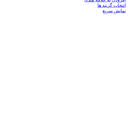
این
انتخاب گزینه ها
محصول
نمایش سریع
دارای
انواع
مختلفی
می
باشد.
گزینه
ها
ممکن
است
در
صفحه
محصول
انتخاب
شوند