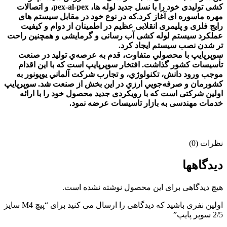
کشی تولیدی خود را با نسل جديد لوله ها، pex-al-pex، و اتصالات
مهره ماسوره ای آغاز كرد.که در نوع خود در مقابل سیستم های
رایج فلزی و پلیمری انقلابی عظیم در اطمينان از دوام و كيفيت
عملكرد سيستم لوله کشی آب رسانی و گرمایشی و همچنين راحت
تر شدن نصب سيستم ايجاد کرد.
سوپرپايپ با محصولي متفاوت، قدم به عرصه‌ي توليد در صنعت
تأسيسات كشور گذاشت. ‌افتخار سوپرپايپ است كه با اين اقدام
موجب ورود دانش، تكنولوژي، و تجارب شركت آلماني يوپونور به
كشورمان و صرفه‌جويي ارزي در اين بخش از صنعت شد. سوپرپایپ
اولین شرکتی است که با رویکردی جدید محصول خود را با ارائه
خدمات مهندسی به بازار تاسیسات عرضه نمود.
نظرات (0)
دیدگاهها
هیچ دیدگاهی برای این محصول نوشته نشده است.
اولین نفری باشید که دیدگاهی را ارسال می کنید برای “پیچ M4 سایز
2/5 سوپر پایپ”