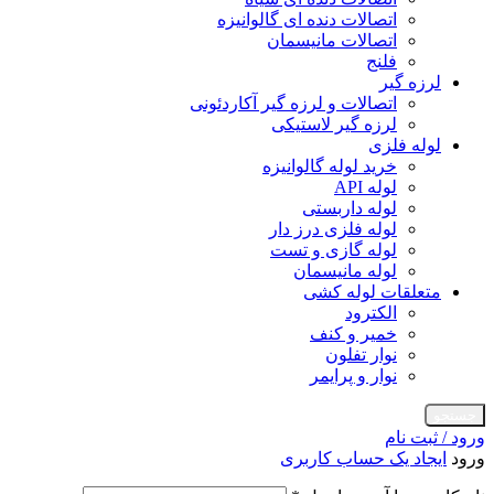
اتصالات دنده ای گالوانیزه
اتصالات مانیسمان
فلنج
لرزه گیر
اتصالات و لرزه گیر آکاردئونی
لرزه گیر لاستیکی
لوله فلزی
خرید لوله گالوانیزه
لوله API
لوله داربستی
لوله فلزی درز دار
لوله گازی و تست
لوله مانیسمان
متعلقات لوله کشی
الکترود
خمیر و کنف
نوار تفلون
نوار و پرایمر
جستجو
ورود / ثبت نام
ورود
ایجاد یک حساب کاربری