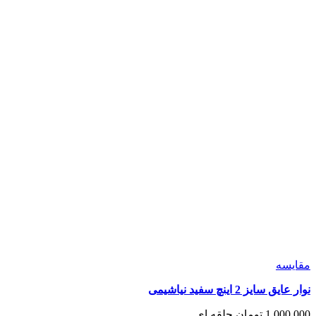
مقايسه
نوار عایق سایز 2 اینچ سفید نیاشیمی
1,000,000
تومان
حلقه ای