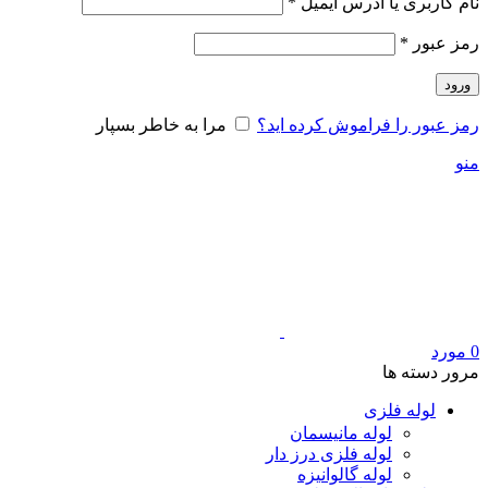
الزامی
نام کاربری یا آدرس ایمیل
*
الزامی
رمز عبور
*
ورود
رمز عبور را فراموش کرده اید؟
مرا به خاطر بسپار
منو
0
مورد
مرور دسته ها
لوله فلزی
لوله مانیسمان
لوله فلزی درز دار
لوله گالوانیزه