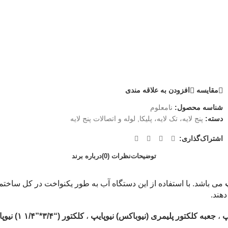
مقايسه
افزودن به علاقه مندی
شناسه محصول:
نامعلوم
دسته:
پنج لایه، تک لایه، پلیکا
,
لوله و اتصالات پنج لایه
اشتراک‌گذاری:
توضیحات
نظرات (0)
درباره برند
می باشد. با استفاده از این دستگاه آب به طور یکنواخت در کل ساختم
دهند.
پ
،
جعبه کلکتور پلیمری (نیوباکس) نیوپایپ
،
کلکتور (“۳/۴*”۱/۴ ۱) نیوپایپ