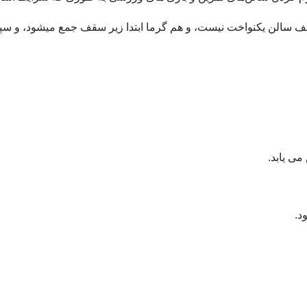
ف سالن يكنواخت نيست، و هم گرما ابتدا زير سقف جمع ميشود، و سپس ب
می يابد.
د.