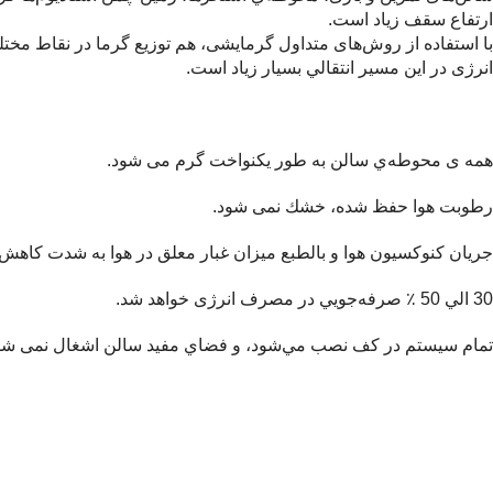
ارتفاع سقف زياد است.
با استفاده از روش‌های متداول گرمايشی، هم توزيع گرما در نقاط مختل
انرژی در اين مسير انتقالي بسيار زياد است.
همه‌ ی محوطه‌ي سالن به طور يكنواخت گرم می شود.
رطوبت هوا حفظ شده، خشك نمی شود.
جريان كنوكسيون هوا و بالطبع ميزان غبار معلق در هوا به شدت كاهش 
30 الي 50 ٪ صرفه‌جويي در مصرف انرژی خواهد شد.
تمام سيستم در كف نصب مي‌شود، و فضاي مفيد سالن اشغال نمی شو