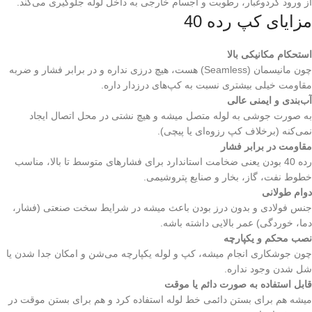
از ورود گردوغبار، رطوبت و اجسام خارجی به داخل لوله جلوگیری می‌کند.
مزایای کپ رده 40
استحکام مکانیکی بالا
چون مانیسمان (Seamless) هست، هیچ درزی نداره و در برابر فشار و ضربه
مقاومت خیلی بیشتری نسبت به کپ‌های درزدار داره.
آب‌بندی و ایمنی عالی
به صورت جوشی به لوله متصل میشه و هیچ نشتی در محل اتصال ایجاد
نمی‌کنه (برخلاف کپ رزوه‌ای یا پیچی).
مقاومت در برابر فشار
رده 40 بودن یعنی ضخامت استاندارد برای فشارهای متوسط تا بالا، مناسب
خطوط نفت، گاز، بخار و صنایع پتروشیمی.
دوام طولانی
جنس فولادی و بدون درز بودن باعث میشه در شرایط سخت صنعتی (فشار،
دما، خوردگی) عمر بالایی داشته باشه.
نصب محکم و یکپارچه
چون جوشکاری انجام میشه، کپ و لوله یکپارچه می‌شن و امکان جدا شدن یا
شل شدن وجود نداره.
قابل استفاده به صورت دائم یا موقت
میشه هم برای بستن دائمی خط لوله استفاده کرد و هم برای بستن موقت در