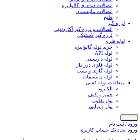
اتصالات دنده ای گالوانیزه
اتصالات مانیسمان
فلنج
لرزه گیر
اتصالات و لرزه گیر آکاردئونی
لرزه گیر لاستیکی
لوله فلزی
خرید لوله گالوانیزه
لوله API
لوله داربستی
لوله فلزی درز دار
لوله گازی و تست
لوله مانیسمان
متعلقات لوله کشی
الکترود
خمیر و کنف
نوار تفلون
نوار و پرایمر
جستجو
ورود / ثبت نام
ورود
ایجاد یک حساب کاربری