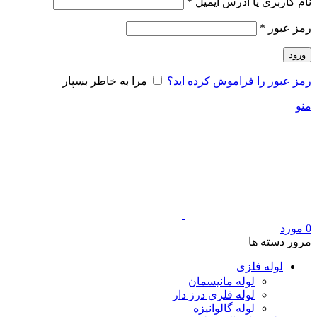
الزامی
نام کاربری یا آدرس ایمیل
*
الزامی
رمز عبور
*
ورود
رمز عبور را فراموش کرده اید؟
مرا به خاطر بسپار
منو
0
مورد
مرور دسته ها
لوله فلزی
لوله مانیسمان
لوله فلزی درز دار
لوله گالوانیزه