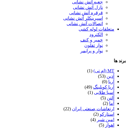
جعبه آتش نشانی
نازل آتش نشانی
قرقره آتش نشانی
اسپرینکلر آتش نشانی
اتصالات آتش نشانی
متعلقات لوله کشی
الکترود
خمیر و کنف
نوار تفلون
نوار و پرایمر
برند ها
MT (ام تی)
(1)
آذین
(53)
آریا
(0)
آریا کوپلینگ
(49)
آسیا طلایی
(1)
آلتن
(5)
آما
(2)
ارتعاشات صنعتی ایران
(22)
استارکو
(2)
امین شیر
(4)
اهواز
(5)