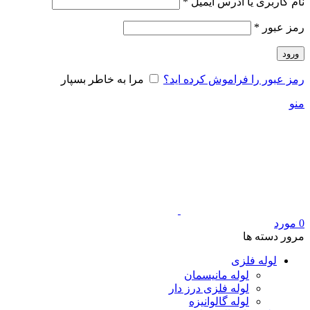
الزامی
نام کاربری یا آدرس ایمیل
*
الزامی
رمز عبور
*
ورود
رمز عبور را فراموش کرده اید؟
مرا به خاطر بسپار
منو
0
مورد
مرور دسته ها
لوله فلزی
لوله مانیسمان
لوله فلزی درز دار
لوله گالوانیزه