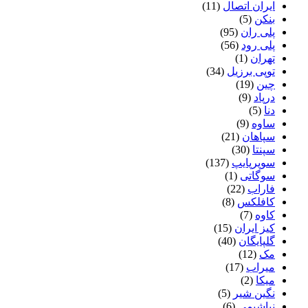
ایران اتصال
(11)
بنکن
(5)
پلی ران
(95)
پلی رود
(56)
تهران
(1)
توپی برزیل
(34)
چین
(19)
درپاد
(9)
دنا
(5)
ساوه
(9)
سپاهان
(21)
سپنتا
(30)
سوپرپایپ
(137)
سوگاتی
(1)
فاراب
(22)
کافلکس
(8)
کاوه
(7)
کیز ایران
(15)
گلپایگان
(40)
مک
(12)
میراب
(17)
میکا
(2)
نگین شیر
(5)
نیاشیمی
(6)