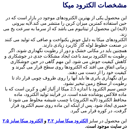
مشخصات الکترود میکا
این محصول یکی از بهترین الکترودهای موجود در بازار است که در
حین استفاده کمترین میزان کربن را منتشر می کند.لایه بیرونی
(لایه) این محصول از تیتانیوم می باشد که از سرما به سرعت یخ می
زند.
الکترودهای میکا به دلیل جوش یکنواخت و صافی که تولید می کنند
در صنعت خطوط لوله گاز کاربرد زیادی دارند.
همچنین باید در مکانی خشک و دور از رطوبت نگهداری شوند. اگر
رطوبت به الکترود برسد باعث ایجاد مشکلات جدی در جوشکاری و
کاهش کیفیت جوش می شود. این مهم گاهی در حین جوشکاری
زمانی اتفاق می افتد که الکترودها روی سطح قرار می گیرند و
کیفیت خود را از دست می دهند.
برای نگهداری باتری ها باید آنها را روی ظروف چوبی قرار داد تا
رطوبت از سطح زمین تبخیر نشود.
جنس سیم الکترود با اندازه 2.5 میکا از آلیاژ آهن و کربن است که با
ماده فلاکس پوشانده شده است. در فرآیند تولید الکترود، ماده
محافظ الکترود (لایه الکترود) با چسب شیشه مخلوط می شود تا
خمیری ایجاد شود. پس از اینکه این ماده روی سیم الکترود قرار
گرفت، در کوره قرار می گیرد.
این محصول در سایز
الکترود میکا سایز ۳.۲
و
الکترود میکا سایز ۲.۵
در سایت موجود است.