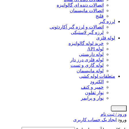
اتصالات دنده ای گالوانیزه
اتصالات مانیسمان
فلنج
لرزه گیر
اتصالات و لرزه گیر آکاردئونی
لرزه گیر لاستیکی
لوله فلزی
خرید لوله گالوانیزه
لوله API
لوله داربستی
لوله فلزی درز دار
لوله گازی و تست
لوله مانیسمان
متعلقات لوله کشی
الکترود
خمیر و کنف
نوار تفلون
نوار و پرایمر
جستجو
ورود / ثبت نام
ورود
ایجاد یک حساب کاربری