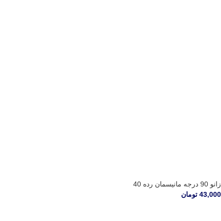
زانو 90 درجه مانیسمان رده 40
43,000
تومان