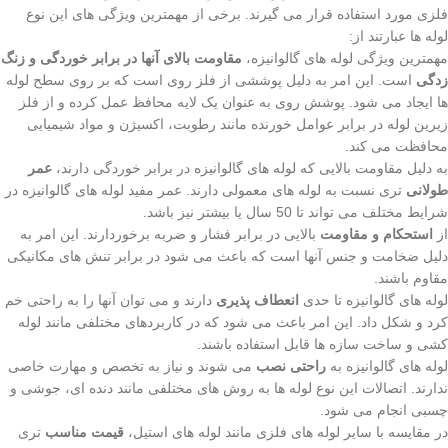
فلزی مورد استفاده قرار می گیرند. برخی از مهمترین ویژگی های این نوع
لوله ها عبارتند از:
مهمترین ویژگی لوله های گالوانیزه،
مقاومت بالای آنها در برابر خوردگی و زنگ
زدگی
است. این امر به دلیل پوششی از فلز روی است که بر روی سطح لوله
ها ایجاد می شود. پوشش روی به عنوان یک لایه محافظ عمل کرده و از فلز
زیرین لوله در برابر عوامل خورنده مانند رطوبت، اکسیژن و مواد شیمیایی
محافظت می کند.
به دلیل مقاومت بالایی که لوله های گالوانیزه در برابر خوردگی دارند،
عمر
طولانی
تری نسبت به لوله های معمولی دارند. عمر مفید لوله های گالوانیزه در
شرایط مختلف می تواند تا 50 سال یا بیشتر نیز باشد.
از
استحکام و مقاومت
بالایی در برابر فشار و ضربه برخوردارند. این امر به
دلیل ضخامت و جنس آنها است که باعث می شود در برابر تنش های مکانیکی
مقاوم باشند.
لوله های گالوانیزه تا حدی
انعطاف پذیری
دارند و می توان آنها را به راحتی خم
کرد و شکل داد. این امر باعث می شود که در کاربردهای مختلفی مانند لوله
کشی و ساخت سازه ها قابل استفاده باشند.
لوله های گالوانیزه به
راحتی نصب
می شوند و نیاز به تخصص و مهارت خاصی
ندارند. اتصالات این نوع لوله ها به روش های مختلفی مانند دنده ای، جوشی و
چسبی انجام می شود.
در مقایسه با سایر لوله های فلزی مانند لوله های استیل،
قیمت مناسب
تری