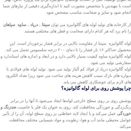
است با مهندس یا متخصص مشورت کنید تا اندازه‌گیری دقیقی از نیازهای شما
انجام شود و سایز و ضخامت مناسب مشخص شود.
از کارخانه های تولید لوله های گالوانیزه می توان
سپنتا
،
درپاد
،
ساوه
سپاهان
را نام برد که هر کدام دارای ضخامت و قطر های مختلفی هستند.
لوله گالوانیزه سپنتا از مقاومت بالایی در برابر فشار برخوردار است. این
محصول حداکثر ۱۶ بار فشار را تا دمای ۲۰۰ درجه سلسیوس تحمل می کند.
لوله گالوانیزه ساوه کیفیت بسیار بالایی دارد و در ابعاد و اندازه های
استاندارد و
سفارشی تولید می شود.
لوله گالوانیزه درپاد از فولاد کم‌ ‎آلیاژ تولید می شود. تولید لوله های فولادی با
دیواره های نازک سبب کاهش هزینه های ساخت می شود زیرا تعداد الکترود
های لازم برای جوشکاری کاهش می یابد.
چرا پوشش روی برای لوله گالوانیزه؟
پوشش روی بر روی سطح خارجی لوله‌ها ایجاد می‌شود تا آنها را در برابر
زنگ‌زدگی و خوردگی محافظت کند. روی به عنوان یک فلز با خاصیت
ضدزنگ و
خوردگی
عمل می‌کند و با ایجاد لایه حفاظتی بر روی سطح لوله، آن را از تأثیر
عوامل محیطی مانند آب و هوا، رطوبت و مواد شیمیایی مختلف محافظت
می‌کند.