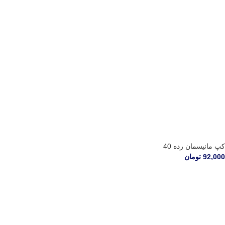
کپ مانیسمان رده 40
92,000
تومان