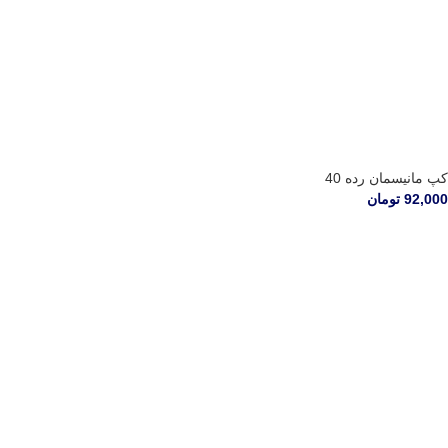
کپ مانیسمان رده 40
92,000
تومان