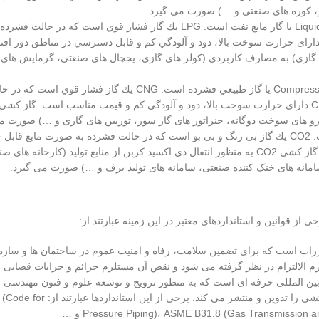
ار، كوره های صنعتي و …) صورت مي گيرد.
گاز کشی LPG: LPG يك مخفف انگليسي است كه به معني Liquid Petroleum Gas يا گاز مایع نفت است. LPG يك گاز فشار ق
بل حمل و نقل است. LPG عمدتأً از پروپان و بوتان تشكيل شده است. LPG دارای حرارت سوخت بالا، دود و آلودگي كم و قابل دسترسي در مناط
، تاسیسات گازی) به مصارف کاربردی (کولر های گازی، یخچال های صنعتی، گرمایش ها
گاز کشی CNG: CNG يك مخفف انگليسي است كه به معني Compressed Natural Gas يا گاز طبيعي فشرده است. CNG
ودرو های سوخت دوگانه، جنراتور های گاز سوز، توربین های گازی و …) صورت م
گاز کشی CO2: CO2 يك نماد شيميائي است كه به معني دي اكسيد كربن است. CO2 يك گاز بی رنگ و بی بو است كه در حالت فشرده به 
CO2 دارای خصوصیات خاموش کننده، خنک کننده، تولید کننده برف و … است. گاز كشي CO2 به منظور انتقال دي اكسيد كربن از منابع تولی
انه های خنک کننده صنعتی، سامانه های تولید برف و …) صورت می گیرد.
 از قوانین و استانداردهای معتبر در این زمینه عبارتند از:
جموعه از قواعد و مقررات است که برای تضمین سلامت، رفاه و امنیت عموم در ساختمان ها و س
زم الالتزام در نظر گرفته می شود و نقض آن مستلزم جرائم و جزایات قضایی
ASME (American Society of Mechanica یک سازمان بین المللی حرفه ای است که به منظور ترویج و توسعه علوم و فنون 
می کند. ASME بسیاری از استانداردهای معروف و پذیرفته شده در زمینه گاز کشی 
Pressure Piping)، ASME B31.8 (Gas Transmission) و …