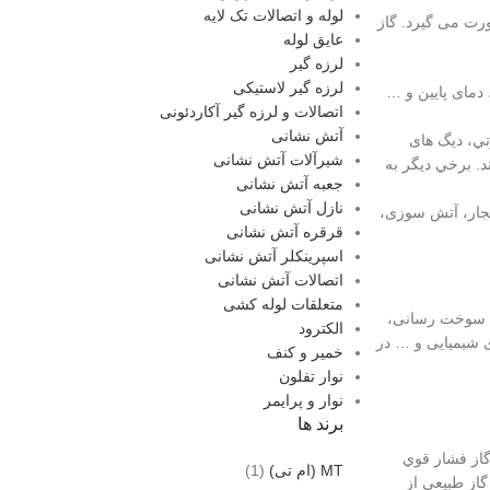
لوله و اتصالات تک لایه
ورت می گیرد. گاز
عایق لوله
لرزه گیر
لرزه گیر لاستیکی
دمای پایین و …
اتصالات و لرزه گیر آکاردئونی
آتش نشانی
تي، ديگ های
شیرآلات آتش نشانی
. برخي ديگر به
جعبه آتش نشانی
نازل آتش نشانی
فجار، آتش سوزی،
قرقره آتش نشانی
اسپرینکلر آتش نشانی
اتصالات آتش نشانی
متعلقات لوله کشی
ای سوخت رسانی،
الکترود
ی شیمیایی و … در
خمیر و کنف
نوار تفلون
نوار و پرایمر
برند ها
گاز فشار قوي
MT (ام تی)
(1)
از طبيعي از