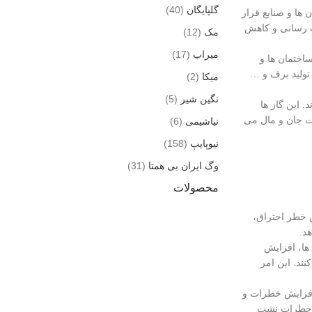
گلپایگان
(40)
مانند گاز طبيعي، LPG، CNG و … در دسترس ساختمان ها و صنایع قرار
ت رسانی و كاهش
مک
(12)
میراب
(17)
نیاک، هیدروژن و … در دسترس ساختمان ها و
 تولید برف و …
میکا
(2)
نگین شیر
(5)
 و صنایع قرار گيرند. اين گاز ها
ت جان و مال می
نیاشیمی
(6)
نیوپایپ
(158)
وگ ایران بی همتا
(31)
محصولات
 خطر احتراق،
د.
ها، افزایش
ند. این امر
افزایش خطرات و
وص خطرات نشت