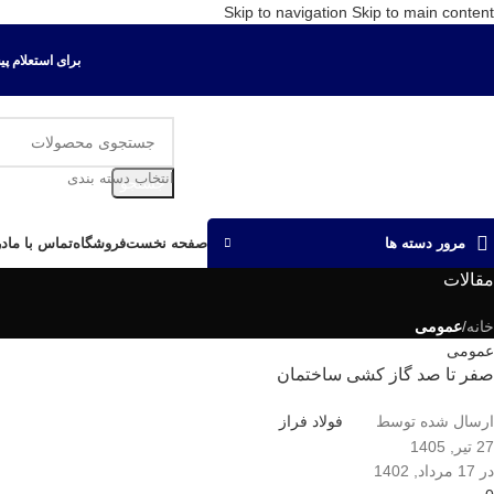
Skip to navigation
Skip to main content
برای استعلام پیش ف
انتخاب دسته بندی
جستجو
مرور دسته ها
صفحه نخست
فروشگاه
تماس با ما
در
مقالات
خانه
/
عمومی
عمومی
صفر تا صد گاز کشی ساختمان
ارسال شده توسط
فولاد فراز
27 تیر, 1405
در 17 مرداد, 1402