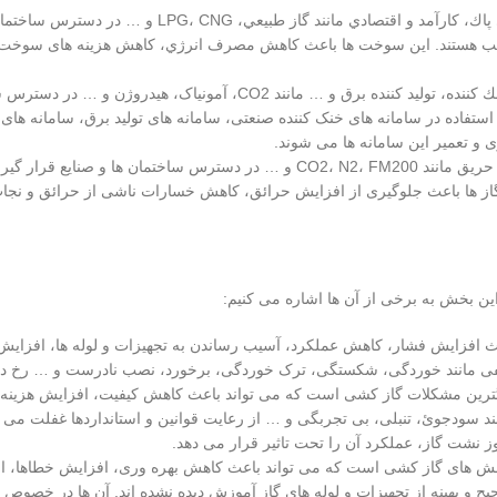
تأمين سوخت پاك، كارآمد و اقتصادي: گاز كشي باعث مي شود كه سوخت های پاك، كارآمد و اقتصادي 
مناسب هستند. اين سوخت ها باعث كاهش مصرف انرژي، كاهش هزينه های سوخ
تأمين خنك كننده، تولید كننده برق و …: گاز كشي باعث مي شود كه گاز های خنك كننده، تولید كننده برق و … مانند CO2، آمو
استفاده در سامانه های خنک کننده صنعتی، سامانه های تولید برق، سامانه های
ی و تعمیر این سامانه ها می شوند.
تأمين خاموش كننده حریق: گاز كشي باعث مي شود كه گاز های خاموش كننده حریق مانند CO2، N2، FM200 و … در دسترس ساختمان ها
از ها باعث جلوگیری از افزایش حرائق، کاهش خسارات ناشی از حرائق و نجا
این بخش به برخی از آن ها اشاره می کنیم:
 افزایش فشار، کاهش عملکرد، آسیب رساندن به تجهیزات و لوله ها، افزایش
لفی مانند خوردگی، شکستگی، ترک خوردگی، برخورد، نصب نادرست و … رخ ده
بزرگترین مشکلات گاز کشی است که می تواند باعث کاهش کیفیت، افزایش هزینه 
 سودجوئ، تنبلی، بی تجربگی و … از رعایت قوانین و استانداردها غفلت می کن
نشت گاز، عملکرد آن را تحت تاثیر قرار می دهد.
الش های گاز کشی است که می تواند باعث کاهش بهره وری، افزایش خطاها، 
ح و بهينه از تجهيزات و لوله های گاز آموزش دیده نشده اند. آن ها در خص