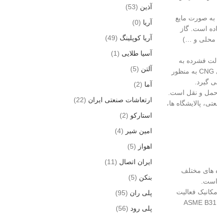
آذین
(53)
وي است كه در حالت فشرده به صورت مایع
آریا
(0)
ق دور افتاده است. گاز
آریا کوپلینگ
(49)
ی محلی و …)
آسیا طلایی
(1)
 يك گاز فشار قوي است كه در حالت فشرده به
آلتن
(5)
صورت گاز قابل حمل و نقل است. CNG عمدتأً از متان تشكيل شده است. CNG دارای حرارت سوخت بالا، دود و آلودگي كم و قيمت مناسب است. گاز كشي CNG به منظور
ی گیرد.
آما
(2)
صورت مایع قابل حمل و نقل است.
ارتعاشات صنعتی ایران
(22)
د (کارخانه های صنعتی، پالایشگاه ها،
استارکو
(2)
امین شیر
(4)
اهواز
(5)
ایران اتصال
(11)
ازه های مختلف
بنکن
(5)
 است.
مهندسی مکانیک فعالیت
پلی ران
(95)
را تدوین و منتشر می کند. برخی از این استانداردها عبارتند از: ASME B31 (Code for
پلی رود
(56)