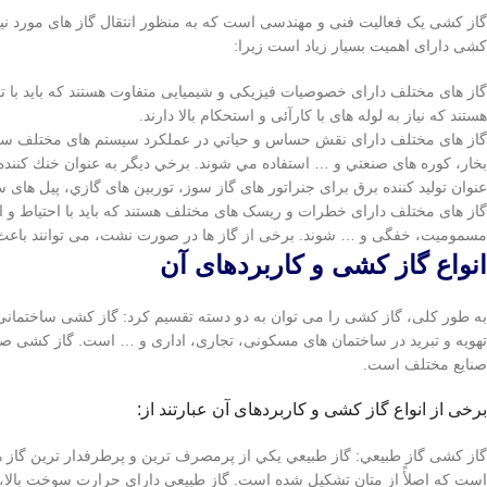
گاز کشی یک فعالیت فنی و مهندسی است که به منظور انتقال گاز های مورد نیا
کشی دارای اهمیت بسیار زیاد است زیرا:
گاز های مختلف دارای خصوصیات فیزیکی و شیمیایی متفاوت هستند که باید با تو
هستند که نیاز به لوله های با کارآئی و استحکام بالا دارند.
گاز های مختلف دارای نقش حساس و حياتي در عملكرد سيستم های مختلف ساختم
بخار، كوره های صنعتي و … استفاده مي شوند. برخي ديگر به عنوان خنك كننده
عنوان تولید كننده برق برای جنراتور های گاز سوز، توربين های گازي، پيل ها
گاز های مختلف دارای خطرات و ریسک های مختلف هستند که باید با احتیاط و ا
مسمومیت، خفگی و … شوند. برخی از گاز ها در صورت نشت، می توانند باعث
انواع گاز کشی و کاربردهای آن
به طور کلی، گاز کشی را می توان به دو دسته تقسیم کرد: گاز کشی ساختمان
تهویه و تبرید در ساختمان های مسکونی، تجاری، اداری و … است. گاز کشی صنع
صنایع مختلف است.
برخی از انواع گاز کشی و کاربردهای آن عبارتند از:
گاز کشی گاز طبيعي: گاز طبيعي يكي از پرمصرف ترين و پرطرفدار ترين گاز 
است كه اصلأً از متان تشكيل شده است. گاز طبيعي دارای حرارت سوخت بالا، 