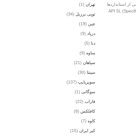
تهران
(1)
API (Ameri یک سازمان حرفه ای است که به منظور نمایندگی و حمایت از صنعت نفت و گاز آمریکا فعالیت می کند. API برخی از استانداردها
 ها عبارتند از: API 5L (Specification for Line Pipe)، API
توپی برزیل
(34)
چین
(19)
درپاد
(9)
دنا
(5)
ساوه
(9)
سپاهان
(21)
سپنتا
(30)
سوپرپایپ
(137)
سوگاتی
(1)
فاراب
(22)
کافلکس
(8)
کاوه
(7)
کیز ایران
(15)