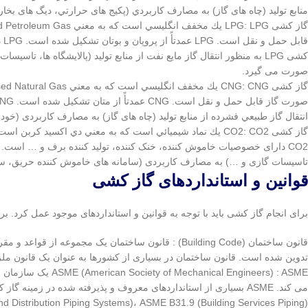
منابع تولید (چاه های گاز) به مصارف كاربردي (پكيج های حرارتي، ديگ های بخ
قا
کشی LPG به منظور انتقال گاز مایع نفت از منابع تولید (پالایشگاه ها
صورت می گیرد.
انتقال گاز طبيعي فشرده از منابع تولید (چاه های گاز) به مصارف کاربردی (خ
تاسیسات گازی و …) به مصارف کاربردی (سامانه های خاموش کننده حریق، سام
قوانین و استانداردهای گاز کشی
برای انجام گاز کشی باید با توجه به قوانین و استانداردهای موجود عمل کرد. برخی
قانون ساختمان (Building Code) : قانون ساختمان یک م
تدوین شده است. قانون ساختمان در بسیاری از کشورها به عنوان یک قانون مل
l Engineers) : ASME
 and Distribution Piping Systems)، ASME B31.9 (Building Services Piping