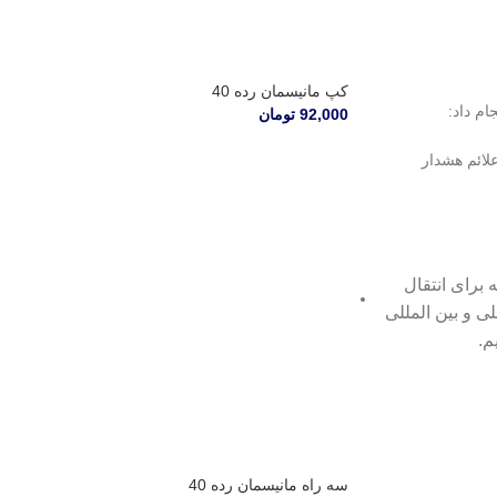
کپ مانیسمان رده 40
م داد:
92,000
تومان
لائم هشدار
برای انتقال
ی و بین المللی
م.
سه راه مانیسمان رده 40